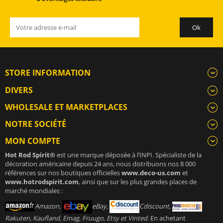
STORE INFORMATION
DIVERS
WHOLESALE ET MARKETPLACES
NOTRE SOCIÉTÉ
MON COMPTE
Hot Rod Spirit®
est une marque déposée à l’INPI. Spécialiste de la
décoration américaine depuis 24 ans, nous distribuons nos 8 000
références sur nos boutiques officielles
www.deco-us.com
et
www.hotrodspirit.com
, ainsi que sur les plus grandes places de
marché mondiales :
Amazon,
eBay,
Cdiscount,
Rakuten, Kaufland, Emag, Fruugo, Etsy et Vinted
. En achetant