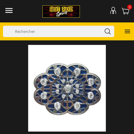
0

