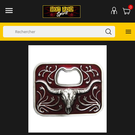
0

