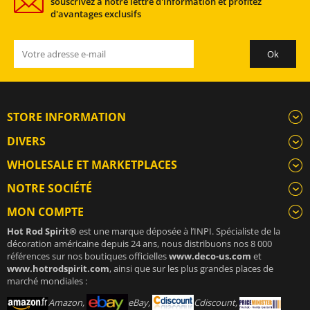
souscrivez à notre lettre d'information et profitez
d'avantages exclusifs
STORE INFORMATION
DIVERS
WHOLESALE ET MARKETPLACES
NOTRE SOCIÉTÉ
MON COMPTE
Hot Rod Spirit®
est une marque déposée à l’INPI. Spécialiste de la
décoration américaine depuis 24 ans, nous distribuons nos 8 000
références sur nos boutiques officielles
www.deco-us.com
et
www.hotrodspirit.com
, ainsi que sur les plus grandes places de
marché mondiales :
Amazon,
eBay,
Cdiscount,