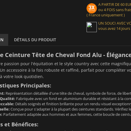
A PARTIR DE 60 
ou 4 FOIS sans frais
( France uniquement )
UN SOUCI AVEC 
vous avez 14 jours
ON
DÉTAILS DU PRODUIT
de Ceinture Tête de Cheval Fond Alu - Éléga
re passion pour l'équitation et le style country avec cette magnifiq
 Un accessoire à la fois robuste et raffiné, parfait pour compléter
 à votre look quotidien.
stiques Principales:
nt:
Représentation détaillée d'une tête de cheval, symbole de force, de libert
Qualité:
Fabriquée avec un fond en aluminium durable et résistant à la corr
eccable:
Détails soignés et finition brillante pour un rendu visuel exceptionn
selle:
Conçue pour s'adapter à la plupart des ceintures standards. Vérifiez l
e:
Parfaitement adaptée aux hommes et aux femmes, cette boucle de ceintur
 et Bénéfices: