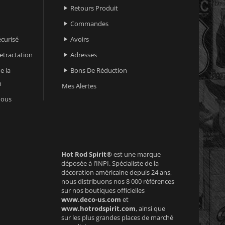
Retours Produit

Commandes

curisé
Avoirs

retractation
Adresses

e la
Bons De Réduction

n
Mes Alertes
nous
Hot Rod Spirit®
est une marque
déposée à l’INPI. Spécialiste de la
décoration américaine depuis 24 ans,
nous distribuons nos 8 000 références
sur nos boutiques officielles
www.deco-us.com
et
www.hotrodspirit.com
, ainsi que
sur les plus grandes places de marché