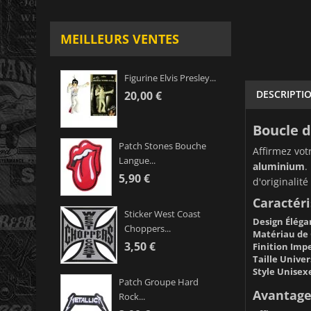
MEILLEURS VENTES
Figurine Elvis Presley...
DESCRIPTI
20,00 €
Boucle 
Patch Stones Bouche
Affirmez vot
Langue...
aluminium
.
5,90 €
d'originalité
Caractéri
Sticker West Coast
Design Éléga
Choppers...
Matériau de 
3,50 €
Finition Imp
Taille Univer
Style Unisex
Patch Groupe Hard
Avantages
Rock...