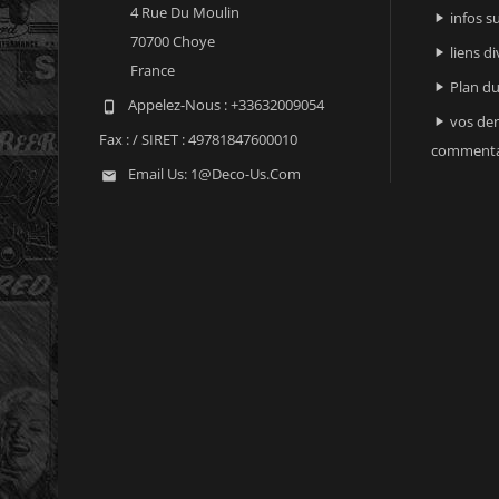
4 Rue Du Moulin
infos 

70700 Choye
liens di

France
Plan du

Appelez-Nous :
+33632009054

vos der

Fax :
/ SIRET : 49781847600010
commenta
Email Us:
1@deco-Us.com
