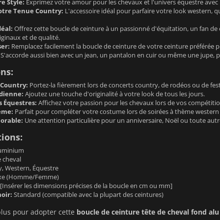
e Style:
Exprimez votre amour pour les chevaux et l'univers équestre avec un
otre Tenue Country:
L'accessoire idéal pour parfaire votre look western, q
éal:
Offrez cette boucle de ceinture à un passionné d'équitation, un fan de
iginaux et de qualité.
ser:
Remplacez facilement la boucle de ceinture de votre ceinture préférée 
S'accorde aussi bien avec un jean, un pantalon en cuir ou même une jupe, p
ons:
Country:
Portez-la fièrement lors de concerts country, de rodéos ou de fest
dienne:
Ajoutez une touche d'originalité à votre look de tous les jours.
 Équestres:
Affichez votre passion pour les chevaux lors de vos compétitio
ème:
Parfait pour compléter votre costume lors de soirées à thème western
orable:
Une attention particulière pour un anniversaire, Noël ou toute autr
tions:
uminium
 cheval
, Western, Équestre
xe (Homme/Femme)
[Insérer les dimensions précises de la boucle en cm ou mm]
oir:
Standard (compatible avec la plupart des ceintures)
plus pour adopter cette
boucle de ceinture tête de cheval fond alu