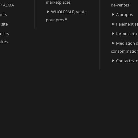
marketplaces
sur ALMA
de-ventes
WHOLESALE, vente

vers
A propos

pour pros !!
 site
Paiement sé

niers
formulaire 

ires
Médiation d

consommatio
Contactez-
