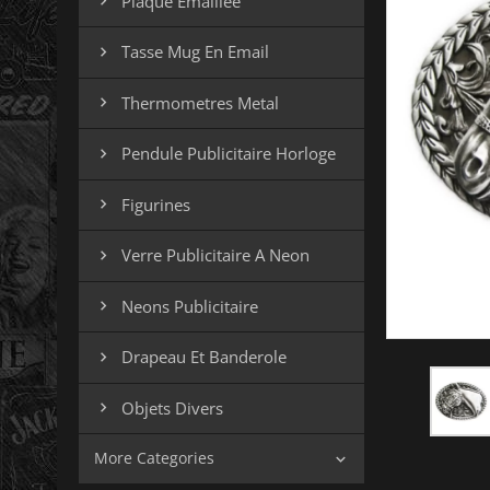
Plaque Emaillee

Tasse Mug En Email

Thermometres Metal

Pendule Publicitaire Horloge

Figurines

Verre Publicitaire A Neon

Neons Publicitaire

Drapeau Et Banderole

Objets Divers

More Categories
