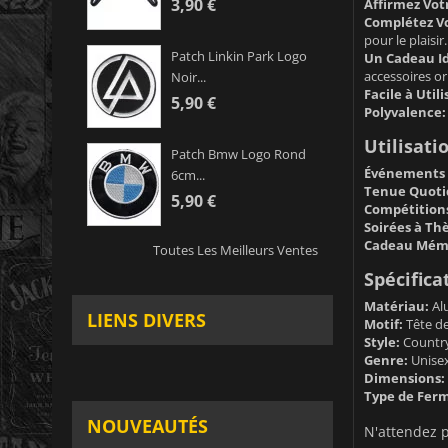
3,90 €
Affirmez Votr
Complétez V
pour le plaisir.
Patch Linkin Park Logo
Un Cadeau Id
accessoires or
Noir...
Facile à Utili
5,90 €
Polyvalence:
Utilisati
Patch Bmw Logo Rond
Événements 
6cm...
Tenue Quoti
5,90 €
Compétitions
Soirées à Th
Cadeau Mém
Toutes Les Meilleurs Ventes
Spécifica
Matériau:
Al
LIENS DIVERS
Motif:
Tête de
Style:
Country
Genre:
Unise
Dimensions:
Type de Ferm
NOUVEAUTÉS
N'attendez 