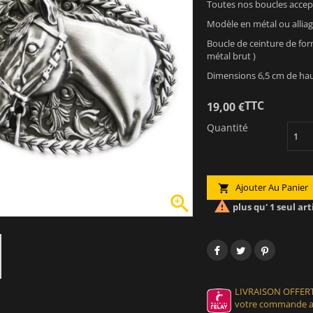
Toutes nos boucles accept
Modèle en métal ou alliage
Boucle de ceinture de form
métal brut )
Dimensions 6,5 cm de hau
TTC
19,00 €
Quantité
Ajouter Au Panier



plus qu' 1 seul art
LIVRAISON OFFERT
votre commande at