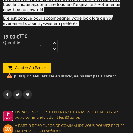
boucle unique ajoutera une touche d’originalité à votre tenue
cow-boy ou cow-girl.
Elle est conçue pour accompagner votre look lors de vos
événements country-western préférés.
TTC
19,00 €
Quantité
Ajouter Au Panier


plus qu' 1 seul article en stock ,ne passez pas à coter !
LIVRAISON OFFERTE EN FRANCE PAR MONDIAL RELAIS SI :
votre commande atteint les 80 euros
A PARTIR DE 60 EUROS DE COMMANDE VOUS POUVEZ REGLER
EN 3 ou 4 FOIS sans frais !!