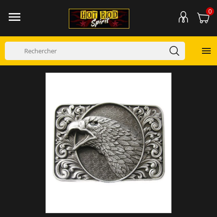
0

