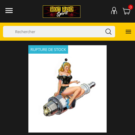
0


RUPTURE DE STOCK