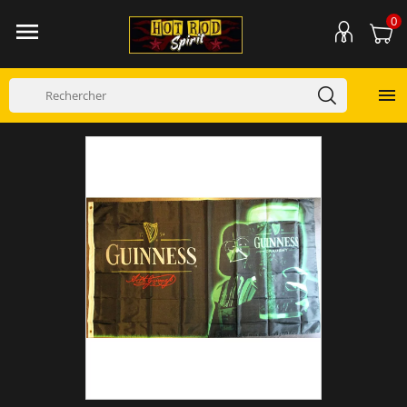
0

