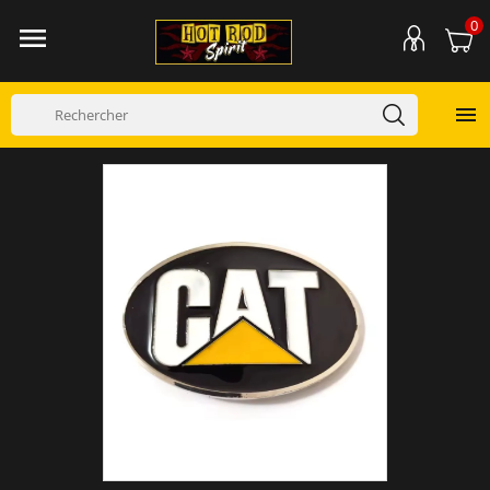
0

