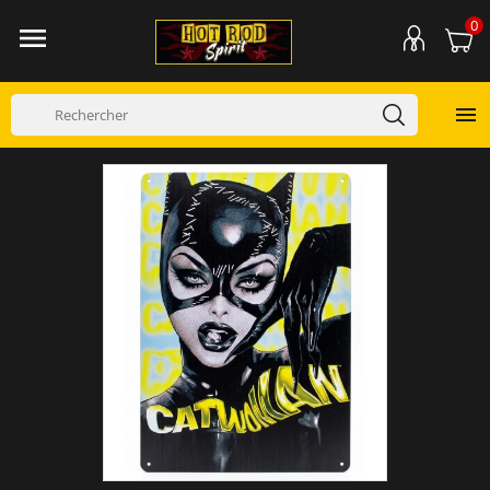
0

