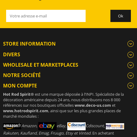
STORE INFORMATION
DIVERS
WHOLESALE ET MARKETPLACES
NOTRE SOCIÉTÉ
MON COMPTE
Hot Rod Spirit®
est une marque déposée à l’INPI. Spécialiste de la
décoration américaine depuis 24 ans, nous distribuons nos 8 000
références sur nos boutiques officielles
www.deco-us.com
et
www.hotrodspirit.com
, ainsi que sur les plus grandes places de
marché mondiales :
Amazon,
eBay,
Cdiscount,
Rakuten, Kaufland, Emag, Fruugo, Etsy et Vinted
. En achetant