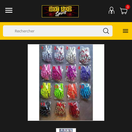
0

