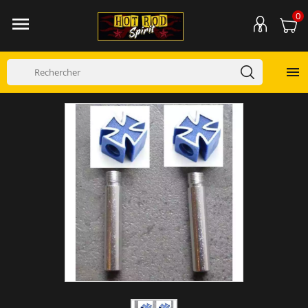
0

