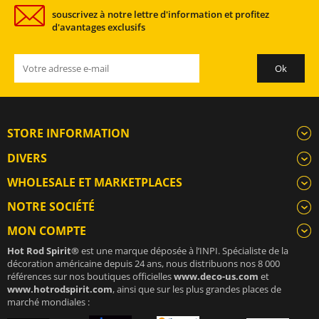
souscrivez à notre lettre d'information et profitez
d'avantages exclusifs
STORE INFORMATION
DIVERS
WHOLESALE ET MARKETPLACES
NOTRE SOCIÉTÉ
MON COMPTE
Hot Rod Spirit®
est une marque déposée à l’INPI. Spécialiste de la
décoration américaine depuis 24 ans, nous distribuons nos 8 000
références sur nos boutiques officielles
www.deco-us.com
et
www.hotrodspirit.com
, ainsi que sur les plus grandes places de
marché mondiales :