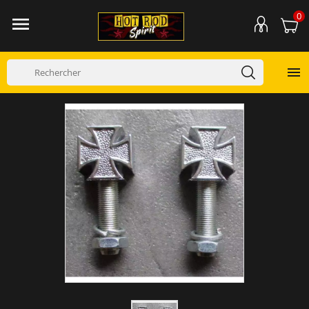
0

