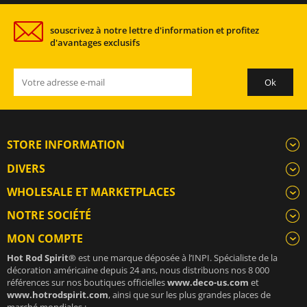
souscrivez à notre lettre d'information et profitez
d'avantages exclusifs
STORE INFORMATION
DIVERS
WHOLESALE ET MARKETPLACES
NOTRE SOCIÉTÉ
MON COMPTE
Hot Rod Spirit®
est une marque déposée à l’INPI. Spécialiste de la
décoration américaine depuis 24 ans, nous distribuons nos 8 000
références sur nos boutiques officielles
www.deco-us.com
et
www.hotrodspirit.com
, ainsi que sur les plus grandes places de