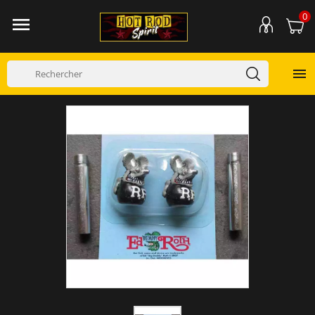
0

