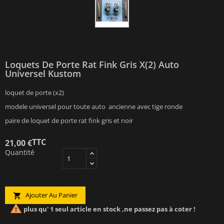
Loquets De Porte Rat Fink Gris X(2) Auto
Universel Kustom
loquet de porte (x2)
modele universel pour toute auto ancienne avec tige ronde
paire de loquet de porte rat fink gris et noir
TTC
21,00 €
Quantité
Ajouter Au Panier


plus qu' 1 seul article en stock ,ne passez pas à coter !