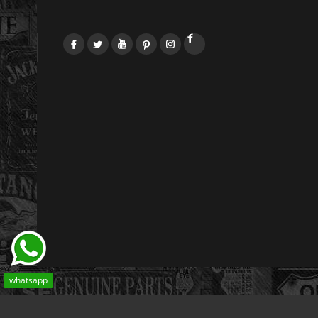
Facebook
Twitter
YouTube
Pinterest
Instagram
LinkedIn
whatsapp