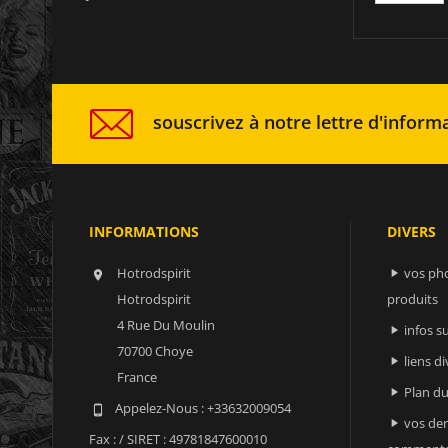
souscrivez à notre lettre d'informa
INFORMATIONS
DIVERS
Hotrodspirit
vos ph


Hotrodspirit
produits
4 Rue Du Moulin
infos 

70700 Choye
liens di

France
Plan du

Appelez-Nous :
+33632009054

vos der

Fax :
/ SIRET : 49781847600010