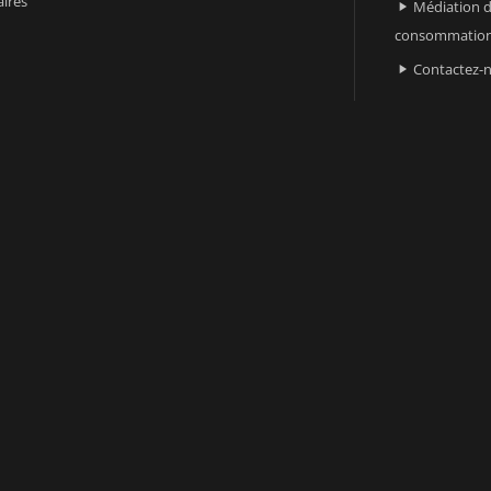
ires
Médiation d

consommatio
Contactez-
