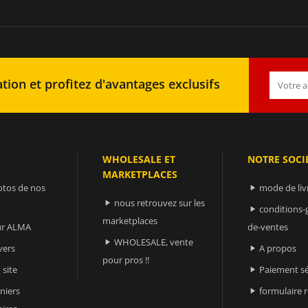
tion et profitez d'avantages exclusifs
WHOLESALE ET
NOTRE SOCI
MARKETPLACES
otos de nos
mode de liv

nous retrouvez sur les

conditions-

marketplaces
sur ALMA
de-ventes
WHOLESALE, vente

vers
A propos

pour pros !!
 site
Paiement sé

niers
formulaire 
