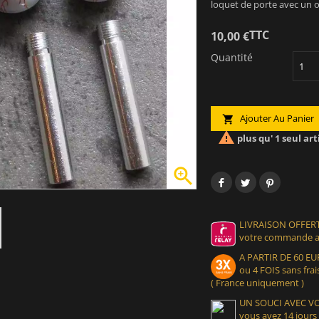
loquet de porte avec un oe
TTC
10,00 €
Quantité
Ajouter Au Panier


plus qu' 1 seul art

LIVRAISON OFFERT
votre commande at
A PARTIR DE 60 
ou 4 FOIS sans frais
( France uniquement )
UN SOUCI AVEC 
vous avez 14 jours