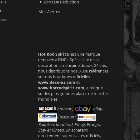
e la
Bons De Réduction

n
Mes Alertes
nous
Hot Rod Spirit®
est une marque
déposée à l’INPI. Spécialiste de la
décoration américaine depuis 24 ans,
nous distribuons nos 8 000 références
sur nos boutiques officielles
www.deco-us.com
et
www.hotrodspirit.com
, ainsi que
sur les plus grandes places de marché
mondiales :
Amazon,
eBay,
Cdiscount,
Rakuten, Kaufland, Emag, Fruugo,
Etsy et Vinted
. En achetant
directement sur nos sites officiels,