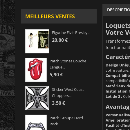
DESCRIPTI
MEILLEURS VENTES
Loquets
Votre V
Figurine Elvis Presley...
20,00 €
Transformez 
fonctionnali
Caractér
Patch Stones Bouche
Design Uniqu
Langue...
votre voiture.
5,90 €
Compatibilité
compatibilité
Matériaux de
Sticker West Coast
Installation F
Choppers...
Lot de 2 :
Ce l
3,50 €
Avantage
Personnalisa
Patch Groupe Hard
Amélioration 
Rock...
Facilité d'Ins