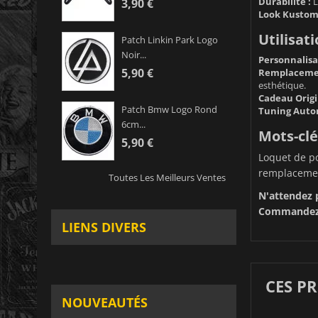
Durabilité :
L
3,90 €
Look Kustom
Utilisa
Patch Linkin Park Logo
Noir...
Personnalisa
5,90 €
Remplacemen
esthétique.
Cadeau Origi
Patch Bmw Logo Rond
Tuning Autom
6cm...
Mots-clé
5,90 €
Loquet de po
remplacement
Toutes Les Meilleurs Ventes
N'attendez p
Commandez 
LIENS DIVERS
CES P
NOUVEAUTÉS