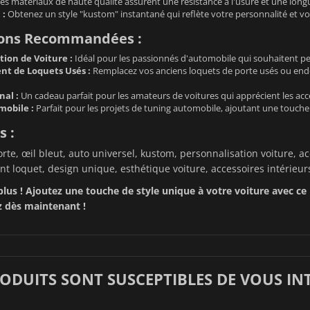
es matériaux de haute qualité assurent une résistance à l'usure et une long
 :
Obtenez un style "kustom" instantané qui reflète votre personnalité et vo
tions Recommandées :
tion de Voiture :
Idéal pour les passionnés d'automobile qui souhaitent per
t de Loquets Usés :
Remplacez vos anciens loquets de porte usés ou end
nal :
Un cadeau parfait pour les amateurs de voitures qui apprécient les acce
obile :
Parfait pour les projets de tuning automobile, ajoutant une touche 
s :
rte, œil bleut, auto universel, kustom, personnalisation voiture, ac
 loquet, design unique, esthétique voiture, accessoires intérieurs
lus ! Ajoutez une touche de style unique à votre voiture avec ce l
dès maintenant !
RODUITS SONT SUSCEPTIBLES DE VOUS IN