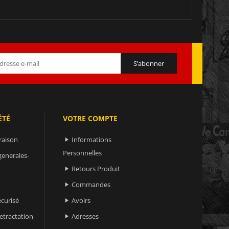
ÉTÉ
VOTRE COMPTE
raison
Informations

Personnelles
generales-
Retours Produit

Commandes

curisé
Avoirs

retractation
Adresses
