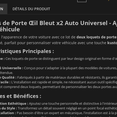
ON
DÉTAILS DU PRODUIT
 de Porte Œil Bleut x2 Auto Universel -
éhicule
l'apparence de votre voiture avec ce lot de
deux loquets de porte
té, parfait pour personnaliser votre véhicule avec une touche
kust
istiques Principales :
e :
Ces loquets de porte se distinguent par leur design original en forme d'œi
 Universelle :
Conçus pour s'adapter à la plupart des modèles de voitures, c
 étendue.
 Qualité :
Fabriqués à partir de matériaux durables et résistants, ils garan
acile :
L'installation est rapide et simple, ne nécessitant aucun outil spéci
ot comprend deux loquets, permettant de personnaliser les deux portes ava
s et Bénéfices :
tion Esthétique :
Ajoutez une touche personnelle et distinctive à l'intérieu
du Style :
Transformez un détail souvent négligé en un point focal esthéti
tallation :
Pas besoin d'être un expert en mécanique, l'installation est à la 