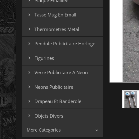
Plaque Emaillee

Tasse Mug En Email

Thermometres Metal

Pendule Publicitaire Horloge

Figurines

Verre Publicitaire A Neon

Neons Publicitaire

Drapeau Et Banderole

Objets Divers

More Categories
