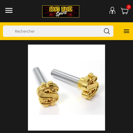
0

