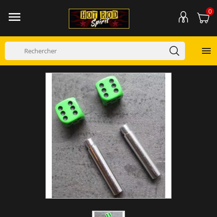
0

