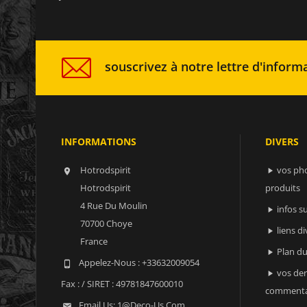
souscrivez à notre lettre d'informa
INFORMATIONS
DIVERS
Hotrodspirit
vos ph


Hotrodspirit
produits
4 Rue Du Moulin
infos 

70700 Choye
liens di

France
Plan du

Appelez-Nous :
+33632009054

vos der

Fax :
/ SIRET : 49781847600010
commenta
Email Us:
1@deco-Us.com
