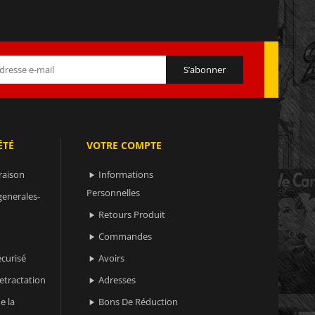
ÉTÉ
VOTRE COMPTE
raison
Informations

Personnelles
generales-
Retours Produit

Commandes

curisé
Avoirs

retractation
Adresses

e la
Bons De Réduction
