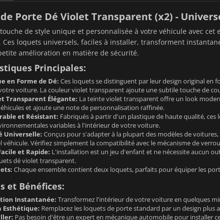
de Porte Dé Violet Transparent (x2) - Univers
touche de style unique et personnalisée à votre véhicule avec ce
. Ces loquets universels, faciles à installer, transforment instanta
petite amélioration en matière de sécurité.
stiques Principales:
ue en Forme de Dé:
Ces loquets se distinguent par leur design original en 
 votre voiture. La couleur violet transparent ajoute une subtile touche de co
et Transparent Élégante:
La teinte violet transparent offre un look modern
véhicules et ajoute une note de personnalisation raffinée.
able et Résistant:
Fabriqués à partir d'un plastique de haute qualité, ces 
ironnementales variables à l'intérieur de votre voiture.
é Universelle:
Conçus pour s'adapter à la plupart des modèles de voitures, 
 véhicule. Vérifiez simplement la compatibilité avec le mécanisme de verrouil
Facile et Rapide:
L'installation est un jeu d'enfant et ne nécessite aucun o
ets dé violet transparent.
ets:
Chaque ensemble contient deux loquets, parfaits pour équiper les port
 et Bénéfices:
tion Instantanée:
Transformez l'intérieur de votre voiture en quelques mi
 Esthétique:
Remplacez les loquets de porte standard par un design plus at
ller:
Pas besoin d'être un expert en mécanique automobile pour installer ce