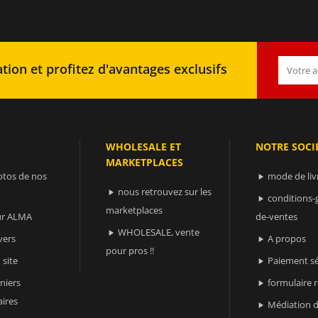
tion et profitez d'avantages exclusifs
WHOLESALE ET
NOTRE SOCI
MARKETPLACES
otos de nos
mode de liv

nous retrouvez sur les

conditions-

marketplaces
sur ALMA
de-ventes
WHOLESALE, vente

vers
A propos

pour pros !!
 site
Paiement sé

niers
formulaire 

ires
Médiation d
