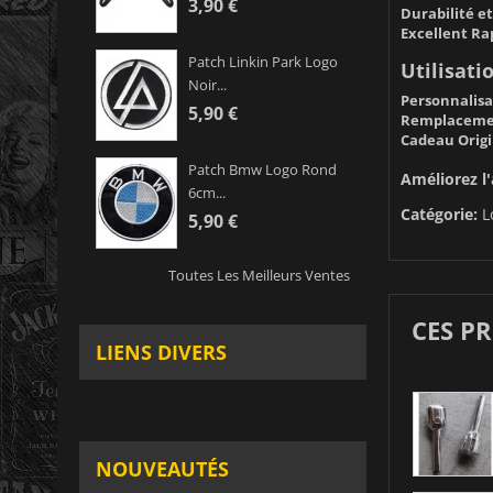
3,90 €
Durabilité et
Excellent Ra
Patch Linkin Park Logo
Utilisati
Noir...
Personnalisat
5,90 €
Remplacemen
Cadeau Origi
Patch Bmw Logo Rond
Améliorez l'
6cm...
Catégorie:
L
5,90 €
Toutes Les Meilleurs Ventes
CES P
LIENS DIVERS
NOUVEAUTÉS