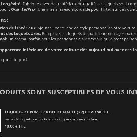
 Longévité:
Fabriqués avec des matériaux de qualité, ces loquets sont conç
pport Qualité/Prix:
Une mise à niveau abordable pour l'intérieur de votre v
ons:
ion de l'Intérieur:
Ajoutez une touche de style personnel à votre voiture.
t des Loquets Usés:
Remplacez les loquets de porte endommagés ou usés
nal:
Un cadeau parfait pour les passionnés d'automobile qui aiment personna
apparence intérieure de votre voiture dès aujourd'hui avec ces lo
oquet de porte
RODUITS SONT SUSCEPTIBLES DE VOUS IN
LOQUETS DE PORTE CROIX DE MALTE (X2) CHROMÉ 3D...
paire de loquets de porte en plastique chromé modele...
10,00 € TTC