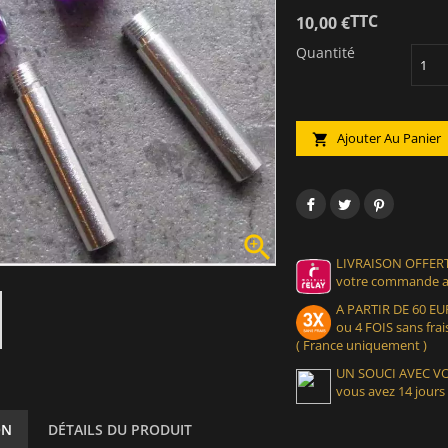
TTC
10,00 €
Quantité
Ajouter Au Panier


LIVRAISON OFFERT
votre commande at
A PARTIR DE 60 
ou 4 FOIS sans frais
( France uniquement )
UN SOUCI AVEC 
vous avez 14 jours
ON
DÉTAILS DU PRODUIT