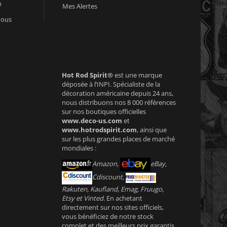
n
Mes Alertes
nous
Hot Rod Spirit®
est une marque
déposée à l’INPI. Spécialiste de la
décoration américaine depuis 24 ans,
nous distribuons nos 8 000 références
sur nos boutiques officielles
www.deco-us.com
et
www.hotrodspirit.com
, ainsi que
sur les plus grandes places de marché
mondiales :
Amazon,
eBay,
Cdiscount,
Rakuten, Kaufland, Emag, Fruugo,
Etsy et Vinted
. En achetant
directement sur nos sites officiels,
vous bénéficiez de notre stock
complet et des meilleurs prix garantis.