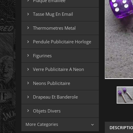
Plaque Emaillee

Tasse Mug En Email

Thermometres Metal

Pendule Publicitaire Horloge

Figurines

Verre Publicitaire A Neon

Neons Publicitaire

Drapeau Et Banderole

Objets Divers

More Categories

DESCRIPTI