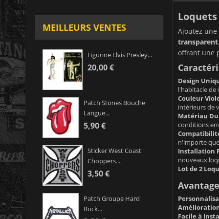
Loquets 
MEILLEURS VENTES
Ajoutez une 
transparent
offrant une 
Figurine Elvis Presley...
Caractéri
20,00 €
Design Uniq
l'habitacle de
Couleur Viol
Patch Stones Bouche
intérieurs de 
Langue...
Matériau Dur
conditions env
5,90 €
Compatibilit
n'importe quel
Sticker West Coast
Installation 
nouveaux loqu
Choppers...
Lot de 2 Loqu
3,50 €
Avantages
Personnalisa
Patch Groupe Hard
Amélioration
Rock...
Facile à Insta