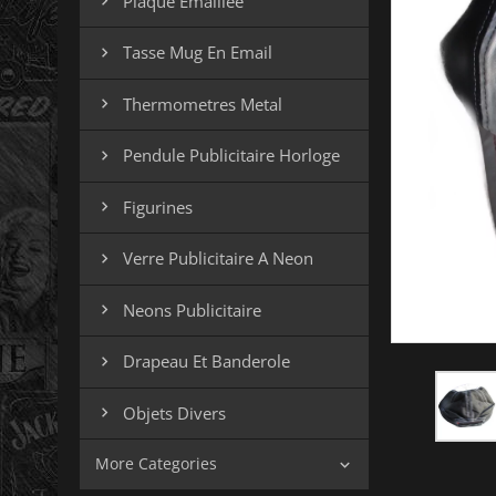
Plaque Emaillee

Tasse Mug En Email

Thermometres Metal

Pendule Publicitaire Horloge

Figurines

Verre Publicitaire A Neon

Neons Publicitaire

Drapeau Et Banderole

Objets Divers

More Categories
