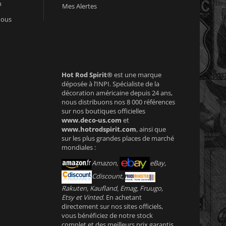
n
Mes Alertes
nous
Hot Rod Spirit®
est une marque
déposée à l’INPI. Spécialiste de la
décoration américaine depuis 24 ans,
nous distribuons nos 8 000 références
sur nos boutiques officielles
www.deco-us.com
et
www.hotrodspirit.com
, ainsi que
sur les plus grandes places de marché
mondiales :
Amazon,
eBay,
Cdiscount,
Rakuten, Kaufland, Emag, Fruugo,
Etsy et Vinted
. En achetant
directement sur nos sites officiels,
vous bénéficiez de notre stock
complet et des meilleurs prix garantis.