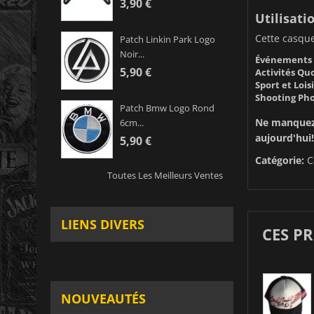
3,90 €
Utilisati
Cette casqu
Patch Linkin Park Logo
Noir...
Événements 
5,90 €
Activités Qu
Sport et Loisi
Shooting Pho
Patch Bmw Logo Rond
Ne manquez 
6cm...
aujourd'hui!
5,90 €
Catégorie:
C
Toutes Les Meilleurs Ventes
LIENS DIVERS
CES P
NOUVEAUTÉS