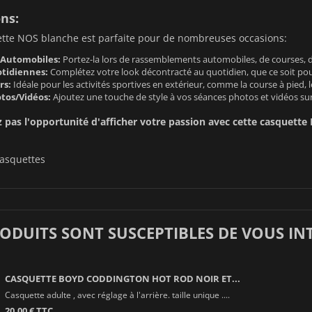
ons:
ette NOS blanche est parfaite pour de nombreuses occasions:
Automobiles:
Portez-la lors de rassemblements automobiles, de courses, d
otidiennes:
Complétez votre look décontracté au quotidien, que ce soit pour
rs:
Idéale pour les activités sportives en extérieur, comme la course à pied, 
tos/Vidéos:
Ajoutez une touche de style à vos séances photos et vidéos sur
pas l'opportunité d'afficher votre passion avec cette casquette 
asquettes
RODUITS SONT SUSCEPTIBLES DE VOUS IN
CASQUETTE BOYD CODDINGTON HOT ROD NOIR ET...
Casquette adulte , avec réglage à l'arrière. taille unique ....
20,00 € TTC