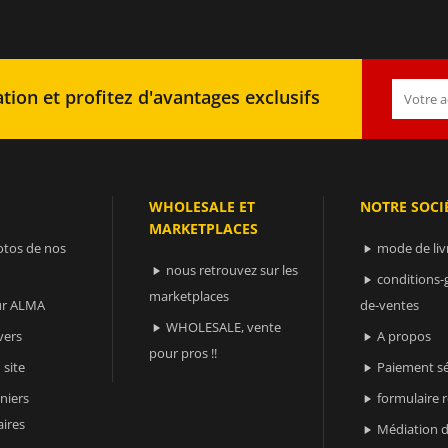
tion et profitez d'avantages exclusifs
WHOLESALE ET
NOTRE SOCI
MARKETPLACES
otos de nos
mode de liv

nous retrouvez sur les

conditions-

marketplaces
sur ALMA
de-ventes
WHOLESALE, vente

vers
A propos

pour pros !!
 site
Paiement sé

niers
formulaire 

ires
Médiation d
