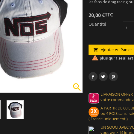
les fans de drag racing 
TTC
20,00 €
Quantité
Ajouter Au Panier


plus qu' 1 seul art

LIVRAISON OFFERT
votre commande at
A PARTIR DE 60 
ou 4 FOIS sans frais
( France uniquement )
UN SOUCI AVEC 
vous avez 14 jours