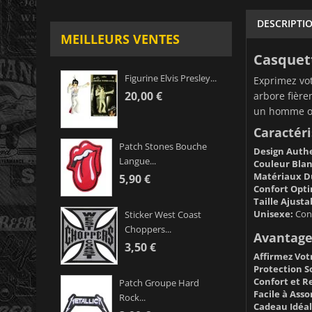
DESCRIPTI
MEILLEURS VENTES
Casquett
Figurine Elvis Presley...
Exprimez vot
20,00 €
arbore fièr
un homme ou 
Caractéri
Patch Stones Bouche
Design Auth
Langue...
Couleur Blan
Matériaux D
5,90 €
Confort Opti
Taille Ajusta
Unisexe:
Conç
Sticker West Coast
Choppers...
Avantages
3,50 €
Affirmez Votr
Protection So
Confort et Re
Patch Groupe Hard
Facile à Assor
Rock...
Cadeau Idéal