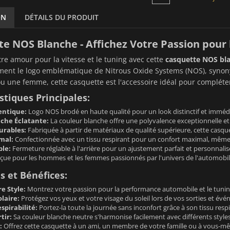
ON
DÉTAILS DU PRODUIT
e NOS Blanche - Affichez Votre Passion pour
re amour pour la vitesse et le tuning avec cette
casquette NOS bl
ement le logo emblématique de Nitrous Oxide Systems (NOS), syno
une femme, cette casquette est l'accessoire idéal pour compléter v
stiques Principales:
entique:
Logo NOS brodé en haute qualité pour un look distinctif et imméd
che Éclatante:
La couleur blanche offre une polyvalence exceptionnelle et
urables:
Fabriquée à partir de matériaux de qualité supérieure, cette casque
mal:
Confectionnée avec un tissu respirant pour un confort maximal, mêm
ble:
Fermeture réglable à l'arrière pour un ajustement parfait et personnalisé 
ue pour les hommes et les femmes passionnés par l'univers de l'automobile
 et Bénéfices:
e Style:
Montrez votre passion pour la performance automobile et le tunin
laire:
Protégez vos yeux et votre visage du soleil lors de vos sorties et évé
spirabilité:
Portez-la toute la journée sans inconfort grâce à son tissu res
tir:
Sa couleur blanche neutre s'harmonise facilement avec différents styles
:
Offrez cette casquette à un ami, un membre de votre famille ou à vous-m