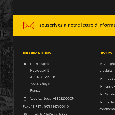
souscrivez à notre lettre d'informa
INFORMATIONS
DIVERS
Hotrodspirit
vos ph


Hotrodspirit
produits
4 Rue Du Moulin
infos 

70700 Choye
liens di

France
Plan du

Appelez-Nous :
+33632009054

vos der

Fax :
/ SIRET : 49781847600010
commenta
Email Us:
1@deco-Us.com
