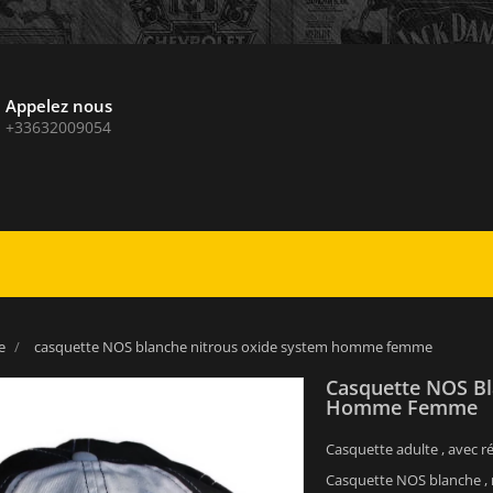
Appelez nous
+33632009054
e
casquette NOS blanche nitrous oxide system homme femme
Casquette NOS Bl
Homme Femme
Casquette adulte , avec rég
Casquette NOS blanche , n