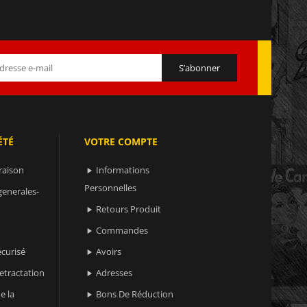
ÉTÉ
VOTRE COMPTE
raison
Informations

Personnelles
generales-
Retours Produit

Commandes

curisé
Avoirs

retractation
Adresses

e la
Bons De Réduction
