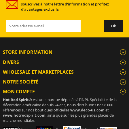
souscrivez à notre lettre d'information et profitez
d'avantages exclusifs
STORE INFORMATION
DIVERS
WHOLESALE ET MARKETPLACES
NOTRE SOCIÉTÉ
MON COMPTE
Hot Rod Spirit®
est une marque déposée à l’INPI. Spécialiste de la
décoration américaine depuis 24 ans, nous distribuons nos 8 000
références sur nos boutiques officielles
www.deco-us.com
et
www.hotrodspirit.com
, ainsi que sur les plus grandes places de
marché mondiales :