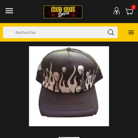
0

