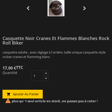
Casquette Noir Cranes Et Flammes Blanches Rock
Roll Biker
casquette adulte , avec réglage à l'arrière. taille unique casquette style
rocker cranes et flamming blanc
TTC
17,00 €
Quantité
Ajouter Au Panier


plus qu' 1 seul article en stock ,ne passez pas à coter !