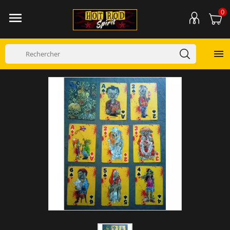
0

