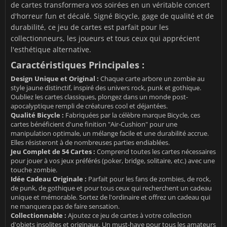
de cartes transformera vos soirées en un véritable concert
d'horreur fun et décalé. Signé Bicycle, gage de qualité et de
durabilité, ce jeu de cartes est parfait pour les
collectionneurs, les joueurs et tous ceux qui apprécient
l'esthétique alternative.
Caractéristiques Principales :
Design Unique et Original :
Chaque carte arbore un zombie au
style jaune distinctif, inspiré des univers rock, punk et gothique.
Oubliez les cartes classiques, plongez dans un monde post-
apocalyptique rempli de créatures cool et déjantées.
Qualité Bicycle :
Fabriquées par la célèbre marque Bicycle, ces
cartes bénéficient d'une finition "Air-Cushion" pour une
manipulation optimale, un mélange facile et une durabilité accrue.
Elles résisteront à de nombreuses parties endiablées.
Jeu Complet de 54 Cartes :
Comprend toutes les cartes nécessaires
pour jouer à vos jeux préférés (poker, bridge, solitaire, etc.) avec une
touche zombie.
Idée Cadeau Originale :
Parfait pour les fans de zombies, de rock,
de punk, de gothique et pour tous ceux qui recherchent un cadeau
unique et mémorable. Sortez de l'ordinaire et offrez un cadeau qui
ne manquera pas de faire sensation.
Collectionnable :
Ajoutez ce jeu de cartes à votre collection
d'objets insolites et originaux. Un must-have pour tous les amateurs