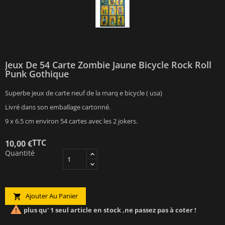
Jeux De 54 Carte Zombie Jaune Bicycle Rock Roll
Punk Gothique
Superbe jeux de carte neuf de la marq e bicycle ( usa)
Livré dans son emballage cartonné.
9 x 6.5 cm environ 54 cartes avec les 2 jokers.
TTC
10,00 €
Quantité
Ajouter Au Panier


plus qu' 1 seul article en stock ,ne passez pas à coter !