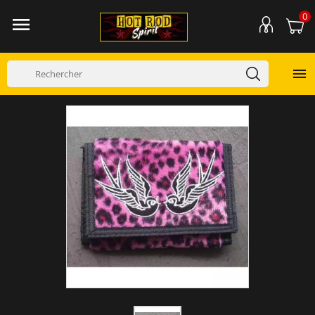
0

