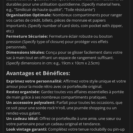
durables pour une utilisation quotidienne. (Specify material here,
e.g., "Similicuir de haute qualité", "Toile résistante")
Organisation Optimale:
Nombreux compartiments pour ranger
vos cartes de crédit, billets, pièces de monnaie et papiers
importants. (Specify number of card slots, coin pocket with zipper,
etc.)
Fermeture Sécurisée:
Fermeture éclair robuste ou bouton
pression (Specify type of closure) pour protéger vos effets
personnels.
Dimensions Idéales:
Conçu pour se glisser facilement dans votre
sac à main tout en offrant un espace de rangement suffisant.
(Specify dimensions in cm: e.g., 19cm x 10cm x 2.5cm)
Avantages et Bénéfices:
Exprimez votre personnalité:
Affirmez votre style unique et votre
amour pour la mode rétro avec ce portefeuille original.
Restez organisée:
Gardez toutes vos affaires essentielles à portée
de main grâce à ses nombreux compartiments pratiques.
Un accessoire polyvalent:
Parfait pour toutes les occasions, que
ce soit pour une soirée rock'n'roll, une journée shopping ou un
rendez-vous galant.
Un cadeau idéal:
Offrez ce portefeuille à une amie, une sœur ou
votre partenaire pour un cadeau original et tendance.
Look vintage garanti:
Complétez votre tenue rockabilly ou pin-up