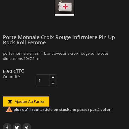
Porte Monnaie Croix Rouge Infirmiere Pin Up
Rock Roll Femme
porte monnaie en simili blanc avec une croix rouge sur le coté
dimensions 10x7,5 cm
TTC
6,90 €
Quantité
Ajouter Au Panier


plus qu' 1 seul article en stock ,ne passez pas à coter !