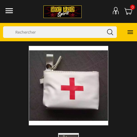
0

