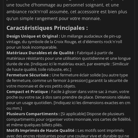
une touche d'hommage au personnel soignant, et une
ambiance rock'n'roll assumée, cet accessoire est bien plus
qu'un simple rangement pour votre monnaie.
Caractéristiques Principales :
Design Unique et Original :
Un mélange audacieux de pin-up
vintage, du symbole de la Croix Rouge, et d'éléments rock'n'roll
pour un look incomparable.
Matériaux Durables et de Qualité :
Fabriqué à partir de
matériaux résistants pour une utilisation quotidienne et une longue
durée de vie. [Indiquez ici le matériau exact, par exemple : Similicuir
de haute qualité, toile robuste, etc.]
Fermeture Sécurisée :
Une fermeture éclair solide [ou autre type
de fermeture, comme un fermoir à pression] garantit la sécurité de
votre monnaie et de vos petits objets.
Compact et Pratique :
Facile à glisser dans votre sac à main, votre
poche ou votre sac à dos sans prendre de place. Dimensions idéales
pour un usage quotidien. [Indiquez ici les dimensions exactes en cm
ou mm.]
Plusieurs Compartiments :
[Si applicable] Dispose de plusieurs
compartiments pour organiser votre monnaie, vos cartes de fidélité,
et même quelques billets pliés.
Motifs Imprimés de Haute Qualité :
Les motifs sont imprimés
avec des encres résistantes pour une couleur vive et durable qui ne