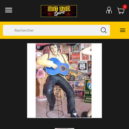
0

