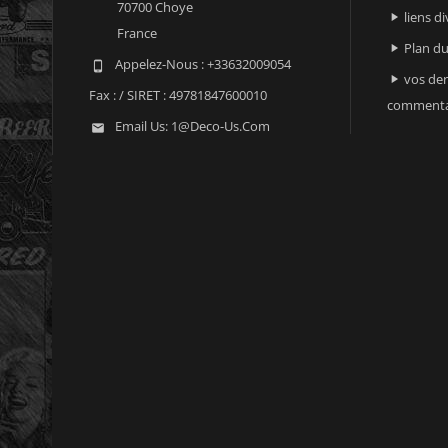
70700 Choye
liens di

France
Plan du

Appelez-Nous :
+33632009054

vos der

Fax :
/ SIRET : 49781847600010
commenta
Email Us:
1@deco-Us.com
