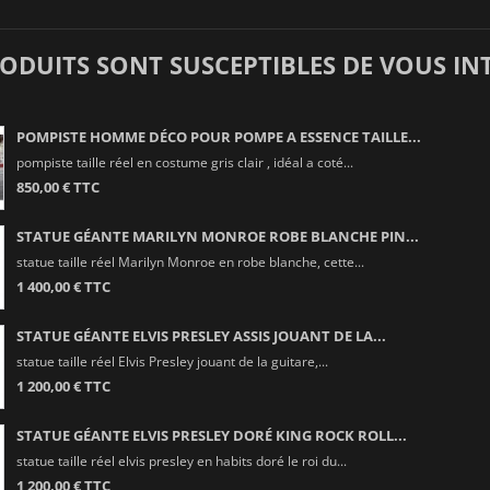
RODUITS SONT SUSCEPTIBLES DE VOUS IN
POMPISTE HOMME DÉCO POUR POMPE A ESSENCE TAILLE...
pompiste taille réel en costume gris clair , idéal a coté...
850,00 € TTC
STATUE GÉANTE MARILYN MONROE ROBE BLANCHE PIN...
statue taille réel Marilyn Monroe en robe blanche, cette...
1 400,00 € TTC
STATUE GÉANTE ELVIS PRESLEY ASSIS JOUANT DE LA...
statue taille réel Elvis Presley jouant de la guitare,...
1 200,00 € TTC
STATUE GÉANTE ELVIS PRESLEY DORÉ KING ROCK ROLL...
statue taille réel elvis presley en habits doré le roi du...
1 200,00 € TTC