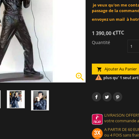
je veux qu'on me contac
passage de la comman
envoyez un mail à
hot
TTC
1 390,00 €
Quantité
Ajouter Au Panier



plus qu' 1 seul art
LIVRAISON OFFERT
votre commande at
A PARTIR DE 60 
ou 4 FOIS sans frais