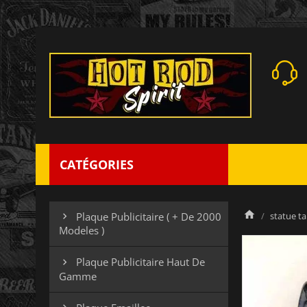
CATÉGORIES
statue tai
Plaque Publicitaire ( + De 2000

Modeles )
Plaque Publicitaire Haut De

Gamme