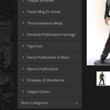
Plaque Emaillee

Tasse Mug En Email

Thermometres Metal

Pendule Publicitaire Horloge

Figurines

Verre Publicitaire A Neon

Neons Publicitaire

Drapeau Et Banderole

Objets Divers

More Categories
