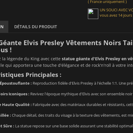
( France uniquement )
UN SOUCI AVEC 
vous avez 14 jours
ON
DÉTAILS DU PRODUIT
Géante Elvis Presley Vêtements Noirs Tail
us !
 la légende du King avec cette
statue géante d'Elvis Presley en vêt
le qui apportera une touche d'élégance et de rock'n'roll à votre in
istiques Principales :
 Époustouflante :
Reproduction fidèle d'Elvis Presley à l'échelle 1:1. Une 
irs Iconiques :
Revivez l'époque mythique d'Elvis avec son ensemble noi
 Haute Qualité :
Fabriquée avec des matériaux durables et résistants, cett
illée :
Chaque détail, des traits du visage à la texture des vêtements, est m
t Sûre :
La statue repose sur une base solide assurant une stabilité optim