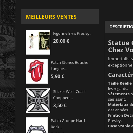
MEILLEURS VENTES
DESCRIPTI
Figurine Elvis Presley...
20,00 €
Statue 
Chez Vo
Immortalisez
Patch Stones Bouche
exceptionnel
Langue...
Caractér
5,90 €
Taille Réelle
les regards.
Sticker West Coast
Vêtements No
Choppers...
saisissant.
Matériaux de
3,50 €
des années.
Finition Déta
Presley.
Patch Groupe Hard
Base Stable e
Rock...