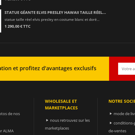
STATUE GÉANTE ELVIS PRESLEY HAWAII TAILLE RÉEL...
statue taille réel elvis presley en costume blanc et doré...
1 290,00 € TTC
tion et profitez d'avantages exclusifs
WHOLESALE ET
NOTRE SOCI
MARKETPLACES
otos de nos
mode de liv

nous retrouvez sur les

conditions-

marketplaces
sur ALMA
de-ventes