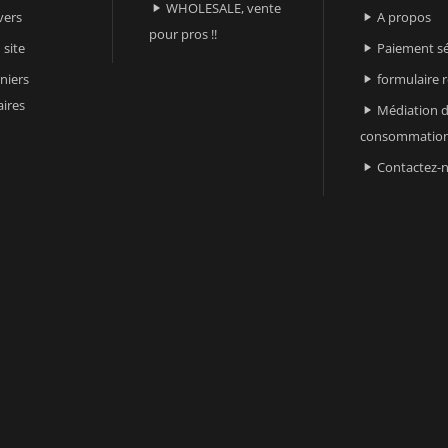
WHOLESALE, vente

vers
A propos

pour pros !!
 site
Paiement sé

niers
formulaire 

ires
Médiation d

consommatio
Contactez-
