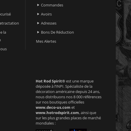
Commandes

curisé
Avoirs

retractation
Adresses

e la
Bons De Réduction

n
Mes Alertes
nous
Hot Rod Spirit®
est une marque
déposée à l’INPI. Spécialiste de la
décoration américaine depuis 24 ans,
nous distribuons nos 8 000 références
sur nos boutiques officielles
www.deco-us.com
et
www.hotrodspirit.com
, ainsi que
sur les plus grandes places de marché
mondiales :