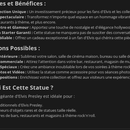
s et Bénéfices :
ection Unique :
Un investissement précieux pour les fans d'Elvis et les colle
pectaculaire :
Transformez n'importe quel espace en un hommage vibrant à la
staurants à thème, et plus encore.
tro et Glamour :
Apportez une touche de nostalgie et d'élégance hollywoo
 Starter Garanti :
Cette statue ne manquera pas de susciter des conversati
liable :
Offrez un cadeau exceptionnel à un fan d'Elvis qui chérira cette piè
ons Possibles :
ntérieure :
Sublimez votre salon, salle de cinéma maison, bureau ou salle d
Commerciale :
Attirez l'attention dans votre bar, restaurant, magasin de m
Spéciaux :
Créez une ambiance inoubliable lors de vos soirées à thème rock'
os et Vidéos :
Utilisez la statue comme accessoire pour vos séances photos
positions :
Enrichissez votre collection et offrez aux visiteurs une expérienc
 Est Cette Statue ?
géante d'Elvis Presley est idéale pour :
ditionnels d'Elvis Presley.
eurs d'objets rares et de statues taille réelle.
res de bars, restaurants et magasins à thème rock'n'roll.