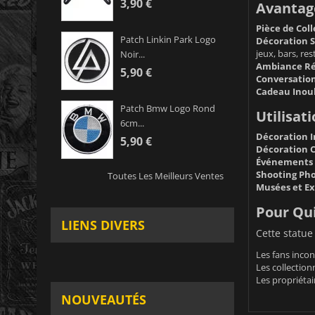
3,90 €
Avantage
Pièce de Coll
Patch Linkin Park Logo
Décoration S
jeux, bars, re
Noir...
Ambiance Ré
5,90 €
Conversation
Cadeau Inoub
Patch Bmw Logo Rond
Utilisati
6cm...
Décoration I
5,90 €
Décoration 
Événements 
Shooting Phot
Toutes Les Meilleurs Ventes
Musées et Ex
Pour Qui
LIENS DIVERS
Cette statue 
Les fans incon
Les collectionn
Les propriétai
NOUVEAUTÉS