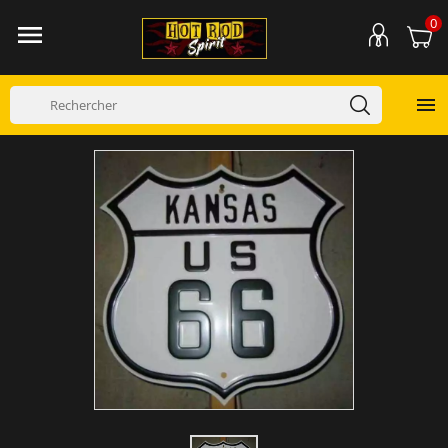
0

