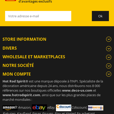
d'avantages exclusifs
STORE INFORMATION
DIVERS
WHOLESALE ET MARKETPLACES
NOTRE SOCIÉTÉ
MON COMPTE
Hot Rod Spirit®
est une marque déposée à l’INPI. Spécialiste de la
décoration américaine depuis 24 ans, nous distribuons nos 8 000
références sur nos boutiques officielles
www.deco-us.com
et
www.hotrodspirit.com
, ainsi que sur les plus grandes places de
marché mondiales :
Amazon,
eBay,
Cdiscount,
Rakuten, Kaufland, Emag, Fruugo, Etsy et Vinted
. En achetant