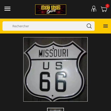
0

