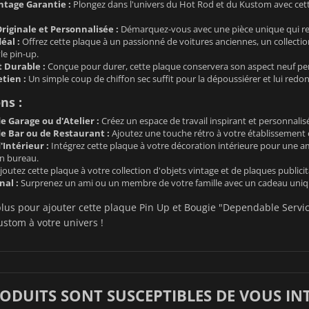
tage Garantie :
Plongez dans l'univers du Hot Rod et du Kustom avec cette 
riginale et Personnalisée :
Démarquez-vous avec une pièce unique qui refl
éal :
Offrez cette plaque à un passionné de voitures anciennes, un collecti
le pin-up.
t Durable :
Conçue pour durer, cette plaque conservera son aspect neuf 
etien :
Un simple coup de chiffon sec suffit pour la dépoussiérer et lui redonn
ns :
e Garage ou d'Atelier :
Créez un espace de travail inspirant et personnalis
e Bar ou de Restaurant :
Ajoutez une touche rétro à votre établissement et
Intérieur :
Intégrez cette plaque à votre décoration intérieure pour une a
n bureau.
joutez cette plaque à votre collection d'objets vintage et de plaques publicit
nal :
Surprenez un ami ou un membre de votre famille avec un cadeau uniq
lus pour ajouter cette plaque Pin Up et Bougie "Dependable Service
stom à votre univers !
RODUITS SONT SUSCEPTIBLES DE VOUS IN