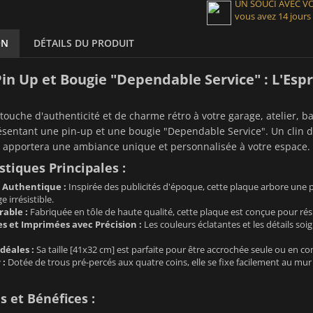
UN SOUCI AVEC 
vous avez 14 jours
ON
DÉTAILS DU PRODUIT
in Up et Bougie "Dependable Service" : L'Esp
touche d'authenticité et de charme rétro à votre garage, atelier, b
ésentant une pin-up et une bougie "Dependable Service". Un clin d'
e apportera une ambiance unique et personnalisée à votre espace.
stiques Principales :
 Authentique :
Inspirée des publicités d'époque, cette plaque arbore une
e irrésistible.
able :
Fabriquée en tôle de haute qualité, cette plaque est conçue pour rés
es et Imprimées avec Précision :
Les couleurs éclatantes et les détails soig
déales :
Sa taille [41x32 cm] est parfaite pour être accrochée seule ou en c
 :
Dotée de trous pré-percés aux quatre coins, elle se fixe facilement au mu
 et Bénéfices :