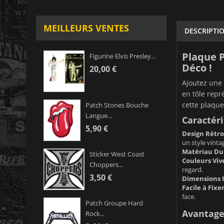
MEILLEURS VENTES
DESCRIPTI
Plaque P
Figurine Elvis Presley...
Déco !
20,00 €
Ajoutez une 
en tôle repr
cette plaqu
Patch Stones Bouche
Langue...
Caractéri
5,90 €
Design Rétro
un style vintag
Matériau Dur
Sticker West Coast
Couleurs Viv
Choppers...
regard.
3,50 €
Dimensions I
Facile à Fixer
face.
Patch Groupe Hard
Avantages
Rock...