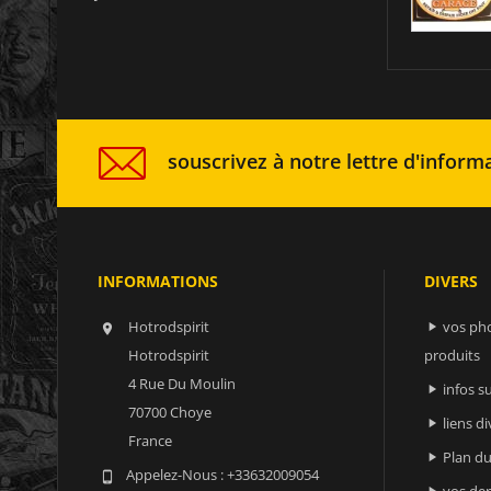
souscrivez à notre lettre d'informa
INFORMATIONS
DIVERS
Hotrodspirit
vos ph


Hotrodspirit
produits
4 Rue Du Moulin
infos 

70700 Choye
liens di

France
Plan du

Appelez-Nous :
+33632009054

vos der