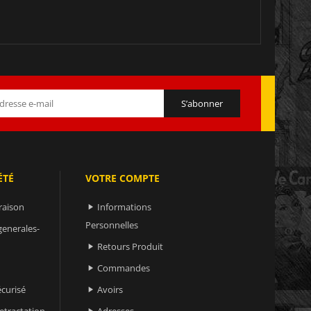
ÉTÉ
VOTRE COMPTE
raison
Informations

Personnelles
generales-
Retours Produit

Commandes

curisé
Avoirs

retractation
Adresses