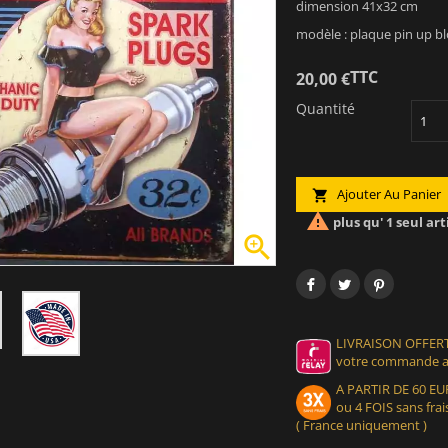
dimension 41x32 cm
modèle : plaque pin up b
TTC
20,00 €
Quantité
Ajouter Au Panier


plus qu' 1 seul art

LIVRAISON OFFERT
votre commande at
A PARTIR DE 60 
ou 4 FOIS sans frais
( France uniquement )