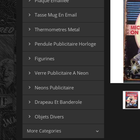
Plaque Emaillee

Tasse Mug En Email

Thermometres Metal

Pendule Publicitaire Horloge

Figurines

Verre Publicitaire A Neon

Neons Publicitaire

Drapeau Et Banderole

Objets Divers

More Categories
