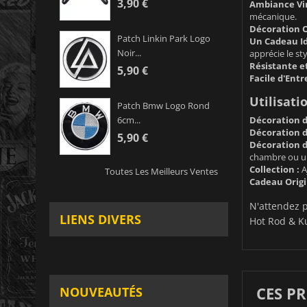
3,90 €
Ambiance Vin
mécanique.
Décoration O
Patch Linkin Park Logo
Un Cadeau Id
Noir...
apprécie le sty
Résistante e
5,90 €
Facile d'Entr
Utilisatio
Patch Bmw Logo Rond
Décoration d
6cm...
Décoration d
5,90 €
Décoration d'
chambre ou u
Collection :
A
Toutes Les Meilleurs Ventes
Cadeau Origi
N'attendez p
LIENS DIVERS
Hot Rod & Ku
CES P
NOUVEAUTÉS