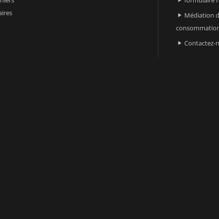

ires
Médiation d

consommatio
Contactez-
