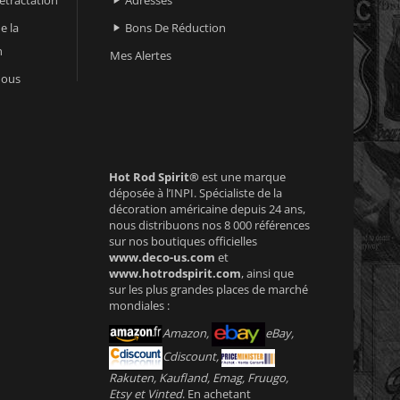

e la
Bons De Réduction

n
Mes Alertes
nous
Hot Rod Spirit®
est une marque
déposée à l’INPI. Spécialiste de la
décoration américaine depuis 24 ans,
nous distribuons nos 8 000 références
sur nos boutiques officielles
www.deco-us.com
et
www.hotrodspirit.com
, ainsi que
sur les plus grandes places de marché
mondiales :
Amazon,
eBay,
Cdiscount,
Rakuten, Kaufland, Emag, Fruugo,
Etsy et Vinted
. En achetant