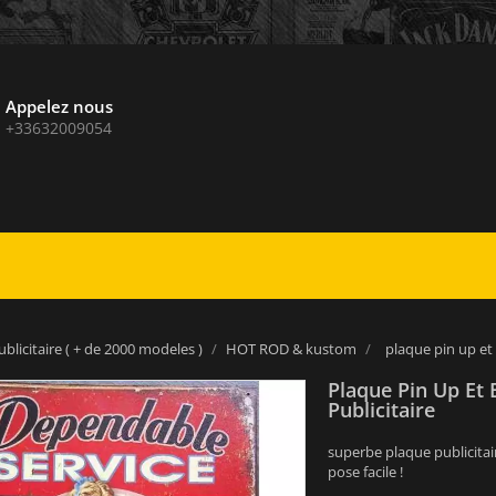
Appelez nous
+33632009054
blicitaire ( + de 2000 modeles )
HOT ROD & kustom
plaque pin up et 
Plaque Pin Up Et 
Publicitaire
superbe plaque publicitair
pose facile !