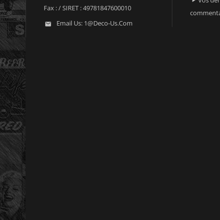

Fax :
/ SIRET : 49781847600010
commenta
Email Us:
1@deco-Us.com
