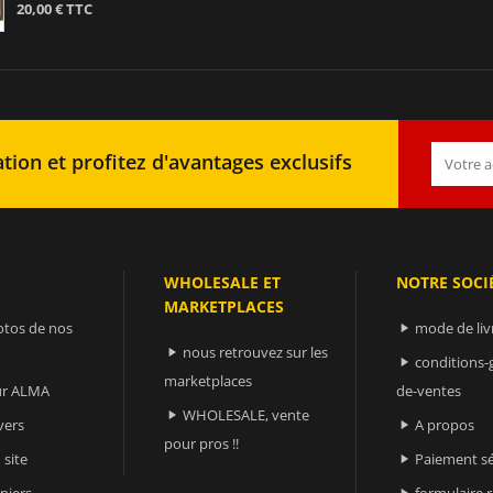
20,00 € TTC
tion et profitez d'avantages exclusifs
WHOLESALE ET
NOTRE SOCI
MARKETPLACES
otos de nos
mode de liv

nous retrouvez sur les

conditions-

marketplaces
sur ALMA
de-ventes
WHOLESALE, vente

vers
A propos

pour pros !!
 site
Paiement sé

niers
formulaire 