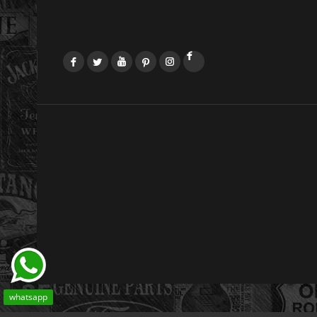
Facebook
Twitter
YouTube
Pinterest
Instagram
LinkedIn
whatsapp