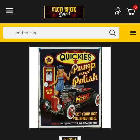
0

