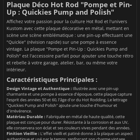
Plaque Déco Hot Rod "Pompe et Pin-
Up : Quickies Pump and Polish"
Affichez votre passion pour la culture Hot Rod et l'univers
Kustom avec cette plaque décorative en métal, mettant en
scène une scène emblématique : une pin-up effectuant une
"Quickie" (révision rapide) sur une pompe à essence
vintage. La plaque "Pompe et Pin-Up : Quickies Pump and
Polish" est l'accessoire parfait pour ajouter une touche rétro
et rebelle à votre garage, atelier, bar, ou même votre
intérieur.
Caractéristiques Principales :
Design Vintage et Authentique :
Illustrée avec une pin-up
charmante et une pompe à essence d'époque, cette plaque capture
l'esprit des années 50 et 60, l'âge d'or du Hot Rodding. Le lettrage
"Quickies Pump and Polish" ajoute une touche d'humour et
d'irrévérence.
Matériau Durable :
Fabriquée en métal de haute qualité, cette
plaque est conçue pour durer. Résistante à la corrosion et aux UV,
elle conservera son éclat et ses couleurs vives pendant des années.
Finition Vieillie :
L'effet vieilli et patiné donne à la plaque un aspect
authentique et usé par le temps, renforçant son charme vintage.