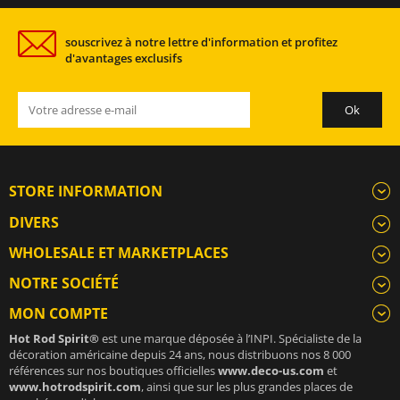
souscrivez à notre lettre d'information et profitez
d'avantages exclusifs
STORE INFORMATION
DIVERS
WHOLESALE ET MARKETPLACES
NOTRE SOCIÉTÉ
MON COMPTE
Hot Rod Spirit®
est une marque déposée à l’INPI. Spécialiste de la
décoration américaine depuis 24 ans, nous distribuons nos 8 000
références sur nos boutiques officielles
www.deco-us.com
et
www.hotrodspirit.com
, ainsi que sur les plus grandes places de