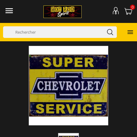
0

