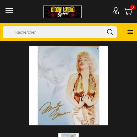
0

