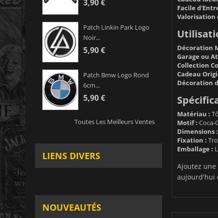
3,90 €
Facile d'Entr
Valorisation 
Patch Linkin Park Logo
Utilisat
Noir...
Décoration M
5,90 €
Garage ou Ate
Collection Co
Cadeau Origi
Patch Bmw Logo Rond
Décoration 
6cm...
5,90 €
Spécifica
Matériau :
Tô
Toutes Les Meilleurs Ventes
Motif :
Coca-Co
Dimensions :
Fixation :
Tro
Emballage :
L
LIENS DIVERS
Ajoutez une 
aujourd'hui 
NOUVEAUTÉS