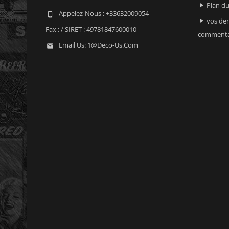
Plan du

Appelez-Nous :
+33632009054

vos der

Fax :
/ SIRET : 49781847600010
commenta
Email Us:
1@deco-Us.com
