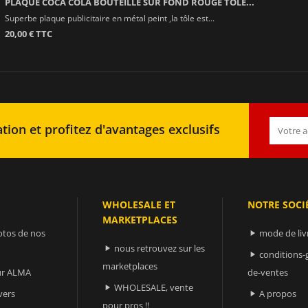
PLAQUE COCA COLA BOUTEILLE SUR FOND ROUGE TOLE...
Superbe plaque publicitaire en métal peint ,la tôle est...
20,00 € TTC
tion et profitez d'avantages exclusifs
WHOLESALE ET
NOTRE SOCI
MARKETPLACES
otos de nos
mode de liv

nous retrouvez sur les

conditions-

marketplaces
sur ALMA
de-ventes
WHOLESALE, vente

vers
A propos

pour pros !!