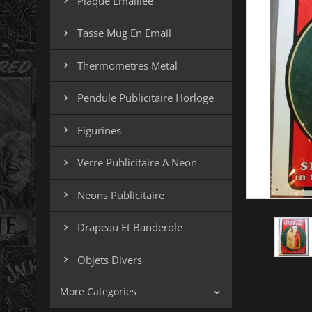
Plaque Emaillee

Tasse Mug En Email

Thermometres Metal

Pendule Publicitaire Horloge

Figurines

Verre Publicitaire A Neon

Neons Publicitaire

Drapeau Et Banderole

Objets Divers

More Categories
