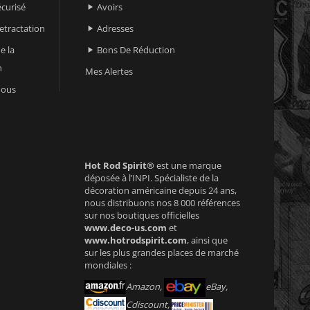
curisé
Avoirs

retractation
Adresses

e la
Bons De Réduction

n
Mes Alertes
nous
Hot Rod Spirit®
est une marque
déposée à l’INPI. Spécialiste de la
décoration américaine depuis 24 ans,
nous distribuons nos 8 000 références
sur nos boutiques officielles
www.deco-us.com
et
www.hotrodspirit.com
, ainsi que
sur les plus grandes places de marché
mondiales :
Amazon,
eBay,
Cdiscount,