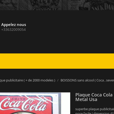
Appelez nous
+33632009054
que publicitaire ( + de 2000 modeles )
BOISSONS sans alcool ( Coca , seven 
Plaque Coca Cola 
Metal Usa
superbe plaque publicitai
pose facile ! dimension 4