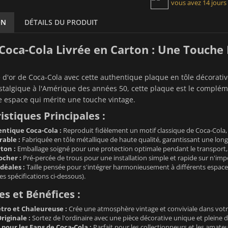
vous avez 14 jours
ON
DÉTAILS DU PRODUIT
Coca-Cola Livrée en Carton : Une Touche
e d'or de Coca-Cola avec cette authentique plaque en tôle décorati
ostalgique à l'Amérique des années 50, cette plaque est le compléme
e espace qui mérite une touche vintage.
istiques Principales :
ntique Coca-Cola :
Reproduit fidèlement un motif classique de Coca-Cola
able :
Fabriquée en tôle métallique de haute qualité, garantissant une longue
ton :
Emballage soigné pour une protection optimale pendant le transport, v
ocher :
Pré-percée de trous pour une installation simple et rapide sur n'impo
déales :
Taille pensée pour s'intégrer harmonieusement à différents espaces 
es spécifications ci-dessous).
s et Bénéfices :
ro et Chaleureuse :
Crée une atmosphère vintage et conviviale dans votre
riginale :
Sortez de l'ordinaire avec une pièce décorative unique et pleine d
pour les Fans de Coca-Cola :
Parfait pour les collectionneurs et les amate