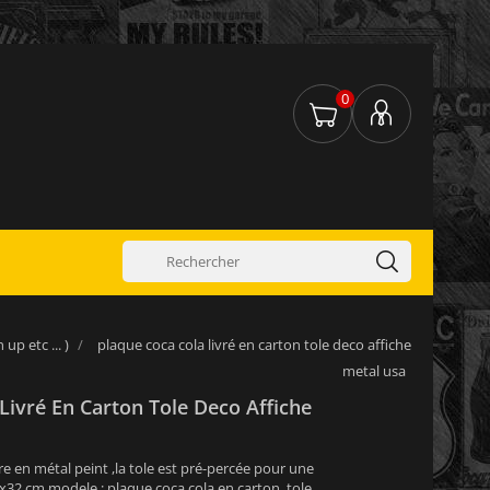
0
up etc ... )
plaque coca cola livré en carton tole deco affiche
metal usa
Livré En Carton Tole Deco Affiche
re en métal peint ,la tole est pré-percée pour une
1x32 cm modele : plaque coca cola en carton, tole