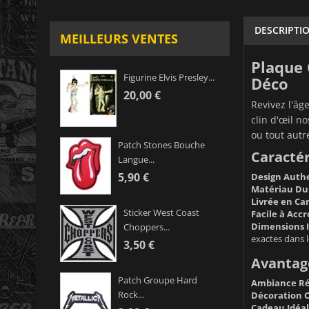
DESCRIPTI
MEILLEURS VENTES
Plaque 
Figurine Elvis Presley...
Déco
20,00 €
Revivez l'âg
clin d'œil n
ou tout autr
Patch Stones Bouche
Caractér
Langue...
5,90 €
Design Authe
Matériau Dur
Livrée en Car
Sticker West Coast
Facile à Accr
Dimensions I
Choppers...
exactes dans l
3,50 €
Avantage
Patch Groupe Hard
Ambiance Rét
Rock...
Décoration O
Cadeau Idéal 