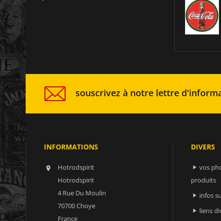
souscrivez à notre lettre d'informa
INFORMATIONS
DIVERS
Hotrodspirit
vos ph


Hotrodspirit
produits
4 Rue Du Moulin
infos 

70700 Choye
liens di

France