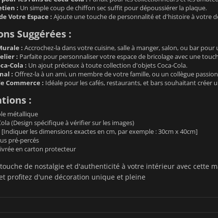
etien :
Un simple coup de chiffon sec suffit pour dépoussiérer la plaque.
de Votre Espace :
Ajoute une touche de personnalité et d'histoire à votre d
ions Suggérées :
urale :
Accrochez-la dans votre cuisine, salle à manger, salon, ou bar pour
lier :
Parfaite pour personnaliser votre espace de bricolage avec une touch
ca-Cola :
Un ajout précieux à toute collection d'objets Coca-Cola.
nal :
Offrez-la à un ami, un membre de votre famille, ou un collègue passion
de Commerce :
Idéale pour les cafés, restaurants, et bars souhaitant créer
tions :
le métallique
la (Design spécifique à vérifier sur les images)
[Indiquer les dimensions exactes en cm, par exemple : 30cm x 40cm]
us pré-percés
ivrée en carton protecteur
touche de nostalgie et d'authenticité à votre intérieur avec cette
et profitez d'une décoration unique et pleine