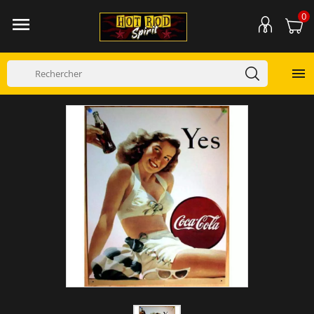
0

