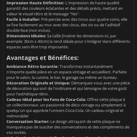
Impression Haute Définition:
L'impression de haute qualité
garantit des couleurs éclatantes et des détails précis, mettant en
valeur le visuel rétro et le message "Yes".
Facile à Installer:
Pré-percée avec des trous aux quatre coins, elle
se fixe facilement au mur avec des clous, des vis ou de l'adhésif
double-face (non inclus).
Dimensions Idéales:
Sa taille [Insérer les dimensions ici, par
exemple: 30cm x 40cm] la rend idéale pour s'intégrer dans différents
espaces sans être trop imposante.
Avantages et Bénéfices:
Ambiance Rétro Garantie:
Transformez instantanément
n'importe quelle pièce en un espace vintage et accueillant. Parfaite
pour le salon, la cuisine, le bar, le garage ou même un bureau.
Décoration Originale et Unique:
Démarquez-vous avec une pièce
de décoration qui sort de l'ordinaire et qui témoigne de votre goût
pour l'esthétique rétro.
Cadeau Idéal pour les Fans de Coca-Cola:
Offrez cette plaque à
un collectionneur, un passionné de déco vintage ou simplement à
quelqu'un qui apprécie l'univers Coca-Cola. Un cadeau original et
mémorable!
Conversation Starter:
Le design attrayant de cette plaque ne
manquera pas de susciter des conversations et des compliments de
vos invités.