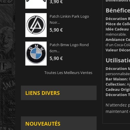
3,90 €
Bénéfice
Patch Linkin Park Logo
Décoration 
Noir...
Pièce de Col
Idée Cadeau 
5,90 €
mémorable.
Ambiance Con
d'un Coca-Col
Patch Bmw Logo Rond
Valeur Décor
6cm...
5,90 €
Utilisati
Décoration 
Toutes Les Meilleurs Ventes
personnalisée
Bar Maison:
P
Collection:
Aj
Cadeau Origi
LIENS DIVERS
Décoration 
N'attendez p
maintenant e
NOUVEAUTÉS