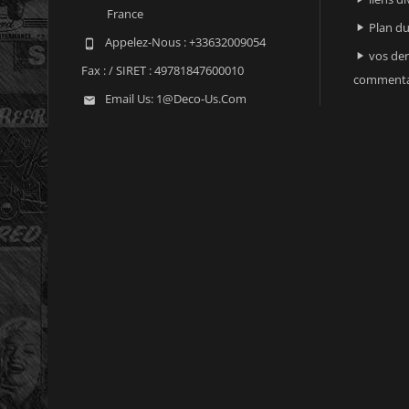
France
Plan du

Appelez-Nous :
+33632009054

vos der

Fax :
/ SIRET : 49781847600010
commenta
Email Us:
1@deco-Us.com
