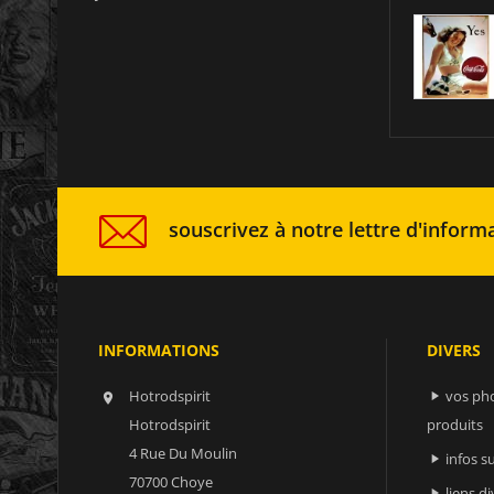
souscrivez à notre lettre d'informa
INFORMATIONS
DIVERS
Hotrodspirit
vos ph


Hotrodspirit
produits
4 Rue Du Moulin
infos 

70700 Choye
liens di
