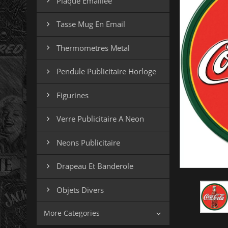
Plaque Emaillee

Tasse Mug En Email

Thermometres Metal

Pendule Publicitaire Horloge

Figurines

Verre Publicitaire A Neon

Neons Publicitaire

Drapeau Et Banderole

Objets Divers

More Categories
