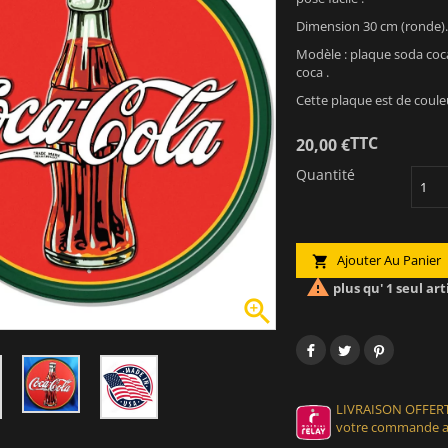
Dimension 30 cm (ronde).
Modèle : plaque soda coca
coca .
Cette plaque est de coule
TTC
20,00 €
Quantité
Ajouter Au Panier


plus qu' 1 seul art

LIVRAISON OFFERT
votre commande at