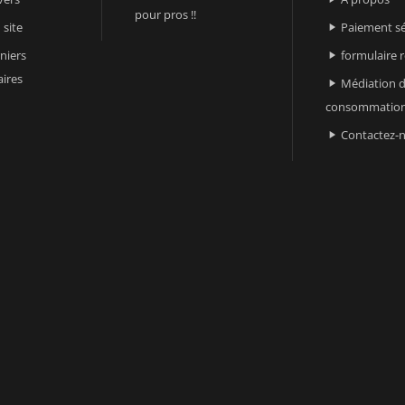
pour pros !!
 site
Paiement sé

niers
formulaire 

ires
Médiation d

consommatio
Contactez-
