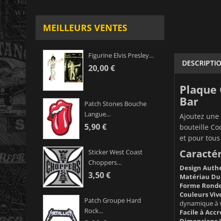
MEILLEURS VENTES
Figurine Elvis Presley...
DESCRIPTI
20,00 €
Plaque 
Bar
Patch Stones Bouche
Langue...
Ajoutez une 
5,90 €
bouteille Co
et pour tous
Caractér
Sticker West Coast
Choppers...
Design Auth
3,50 €
Matériau Du
Forme Ronde
Couleurs Viv
Patch Groupe Hard
dynamique à v
Rock...
Facile à Accr
Dimensions I