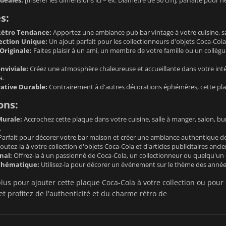
s:
Rétro Tendance:
Apportez une ambiance pub bar vintage à votre cuisine, sal
lection Unique:
Un ajout parfait pour les collectionneurs d'objets Coca-Cola e
Originale:
Faites plaisir à un ami, un membre de votre famille ou un collèg
viviale:
Créez une atmosphère chaleureuse et accueillante dans votre int
a.
ative Durable:
Contrairement à d'autres décorations éphémères, cette plaqu
ons:
Murale:
Accrochez cette plaque dans votre cuisine, salle à manger, salon, bu
.
arfait pour décorer votre bar maison et créer une ambiance authentique d
outez-la à votre collection d'objets Coca-Cola et d'articles publicitaires ancie
nal:
Offrez-la à un passionné de Coca-Cola, un collectionneur ou quelqu'un q
Thématique:
Utilisez-la pour décorer un événement sur le thème des années
lus pour ajouter cette plaque Coca-Cola à votre collection ou pou
t profitez de l'authenticité et du charme rétro de