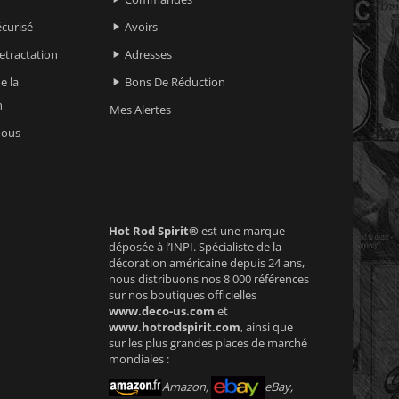
curisé
Avoirs

retractation
Adresses

e la
Bons De Réduction

n
Mes Alertes
nous
Hot Rod Spirit®
est une marque
déposée à l’INPI. Spécialiste de la
décoration américaine depuis 24 ans,
nous distribuons nos 8 000 références
sur nos boutiques officielles
www.deco-us.com
et
www.hotrodspirit.com
, ainsi que
sur les plus grandes places de marché
mondiales :
Amazon,
eBay,