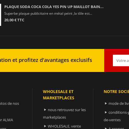
PLAQUE SODA COCA COLA YES PIN UP MAILLOT BAIN...
Superbe plaque publicitaire en métal peint ,la tôle est...
20,00 € TTC
tion et profitez d'avantages exclusifs
WHOLESALE ET
NOTRE SOCI
MARKETPLACES
otos de nos
mode de liv

nous retrouvez sur les

conditions-

marketplaces
sur ALMA
de-ventes
WHOLESALE, vente

vers
A propos
