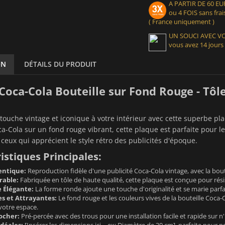
A PARTIR DE 60 
ou 4 FOIS sans frais
( France uniquement )
UN SOUCI AVEC 
vous avez 14 jours
ON
DÉTAILS DU PRODUIT
Coca-Cola Bouteille sur Fond Rouge - Tôl
touche vintage et iconique à votre intérieur avec cette superbe pl
ca-Cola sur un fond rouge vibrant, cette plaque est parfaite pour 
 ceux qui apprécient le style rétro des publicités d'époque.
istiques Principales:
entique:
Reproduction fidèle d'une publicité Coca-Cola vintage, avec la bout
rable:
Fabriquée en tôle de haute qualité, cette plaque est conçue pour rési
 Élégante:
La forme ronde ajoute une touche d'originalité et se marie parfa
es et Attrayantes:
Le fond rouge et les couleurs vives de la bouteille Coca
otre espace.
ocher:
Pré-percée avec des trous pour une installation facile et rapide sur 
déales:
[Insérer les dimensions ici – ex: Diamètre de 30 cm], parfaite pour 