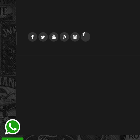
Facebook
Twitter
YouTube
Pinterest
Instagram
LinkedIn