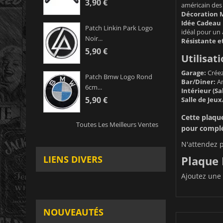
3,90 €
américain des
Décoration M
Idée Cadeau 
Patch Linkin Park Logo
idéal pour un 
Noir...
Résistante e
5,90 €
Utilisati
Garage:
Créez
Patch Bmw Logo Rond
Bar/Diner:
Am
6cm...
Intérieur (S
5,90 €
Salle de Jeux
Cette plaque
Toutes Les Meilleurs Ventes
pour complét
N'attendez p
Plaque 
LIENS DIVERS
Ajoutez une 
NOUVEAUTÉS