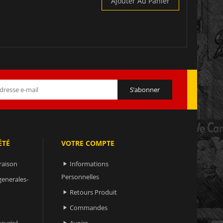
Ajouter Au Panier
ÉTÉ
VOTRE COMPTE
raison
Informations

Personnelles
generales-
Retours Produit

Commandes

curisé
Avoirs