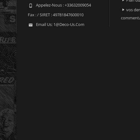

Appelez-Nous :
+33632009054

vos der

Fax :
/ SIRET : 49781847600010
commenta
Email Us:
1@deco-Us.com
