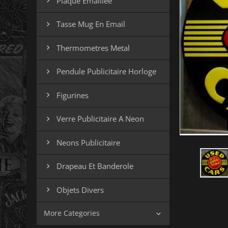
Plaque Emaillee

Tasse Mug En Email

Thermometres Metal

Pendule Publicitaire Horloge

Figurines

Verre Publicitaire A Neon

Neons Publicitaire

Drapeau Et Banderole

Objets Divers

More Categories
