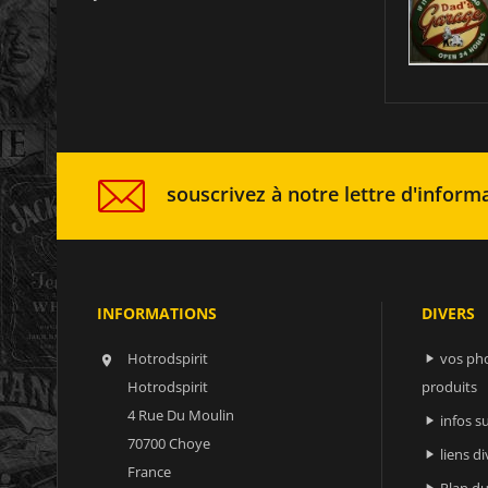
souscrivez à notre lettre d'informa
INFORMATIONS
DIVERS
Hotrodspirit
vos ph


Hotrodspirit
produits
4 Rue Du Moulin
infos 

70700 Choye
liens di

France
Plan du