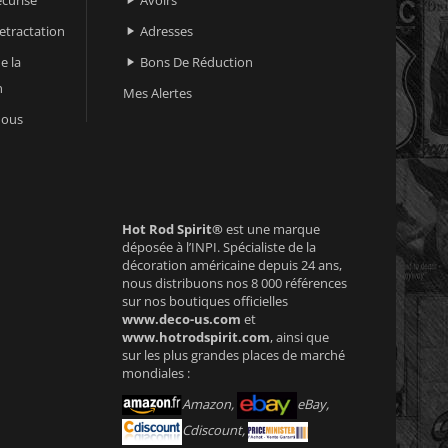

retractation
Adresses

e la
Bons De Réduction

n
Mes Alertes
nous
Hot Rod Spirit®
est une marque
déposée à l’INPI. Spécialiste de la
décoration américaine depuis 24 ans,
nous distribuons nos 8 000 références
sur nos boutiques officielles
www.deco-us.com
et
www.hotrodspirit.com
, ainsi que
sur les plus grandes places de marché
mondiales :
Amazon,
eBay,
Cdiscount,