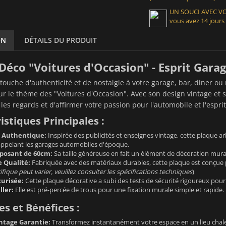
UN SOUCI AVEC 
vous avez 14 jours
ON
DÉTAILS DU PRODUIT
Déco "Voitures d'Occasion" - Esprit Gar
touche d'authenticité et de nostalgie à votre garage, bar, diner o
ur le thème des "Voitures d'Occasion". Avec son design vintage e
r les regards et d'affirmer votre passion pour l'automobile et l'espr
istiques Principales :
o Authentique:
Inspirée des publicités et enseignes vintage, cette plaque a
rappelant les garages automobiles d'époque.
posant de 60cm:
Sa taille généreuse en fait un élément de décoration mural
 Qualité:
Fabriquée avec des matériaux durables, cette plaque est conçue p
fique peut varier, veuillez consulter les spécifications techniques
)
curisée:
Cette plaque décorative a subi des tests de sécurité rigoureux pour g
ller:
Elle est pré-percée de trous pour une fixation murale simple et rapide.
s et Bénéfices :
ntage Garantie:
Transformez instantanément votre espace en un lieu chale