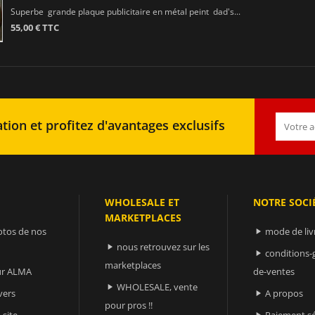
Superbe grande plaque publicitaire en métal peint dad's...
55,00 € TTC
tion et profitez d'avantages exclusifs
WHOLESALE ET
NOTRE SOCI
MARKETPLACES
otos de nos
mode de liv

nous retrouvez sur les

conditions-

marketplaces
sur ALMA
de-ventes
WHOLESALE, vente

vers
A propos

pour pros !!
 site
Paiement sé