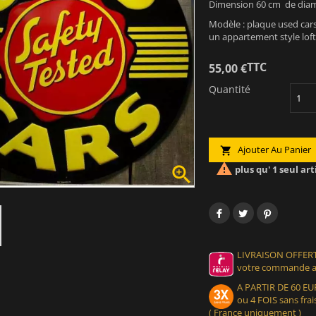
Dimension 60 cm de diamè
Modèle : plaque used cars
un appartement style loft
TTC
55,00 €
Quantité
Ajouter Au Panier



plus qu' 1 seul art
LIVRAISON OFFERT
votre commande at
A PARTIR DE 60 
ou 4 FOIS sans frais
( France uniquement )