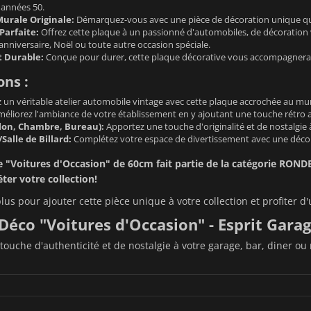
 années 50.
urale Originale:
Démarquez-vous avec une pièce de décoration unique qui 
Parfaite:
Offrez cette plaque à un passionné d'automobiles, de décoration vi
anniversaire, Noël ou toute autre occasion spéciale.
t Durable:
Conçue pour durer, cette plaque décorative vous accompagner
ons :
 un véritable atelier automobile vintage avec cette plaque accrochée au mur
éliorez l'ambiance de votre établissement en y ajoutant une touche rétro 
alon, Chambre, Bureau):
Apportez une touche d'originalité et de nostalgie 
/Salle de Billard:
Complétez votre espace de divertissement avec une déco
 "Voitures d'Occasion" de 60cm fait partie de la catégorie
RONDE
er votre collection!
lus pour ajouter cette pièce unique à votre collection et profiter
Déco "Voitures d'Occasion" - Esprit Gar
touche d'authenticité et de nostalgie à votre garage, bar, diner o