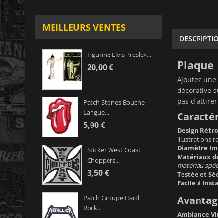
MEILLEURS VENTES
DESCRIPTI
Figurine Elvis Presley...
Plaque 
20,00 €
Ajoutez une 
décorative s
pas d'attire
Patch Stones Bouche
Langue...
Caractér
5,90 €
Design Rétr
illustrations 
Diamètre Im
Sticker West Coast
Matériaux de
Choppers...
matériau spéci
3,50 €
Testée et Sé
Facile à Insta
Patch Groupe Hard
Avantage
Rock...
Ambiance Vi