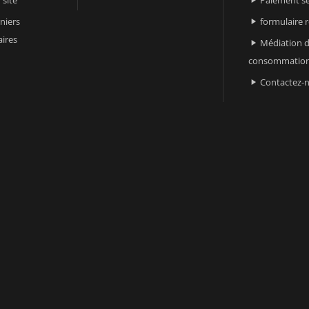

niers
formulaire 

ires
Médiation d

consommatio
Contactez-
