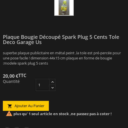
Plaque Bougie Découpé Spark Plug 5 Cents Tole
Deco Garage Us
superbe plaque publicitaire en métal peint ,la tole est pré-percée pour
une pose facile ! dimension 44x15 cm plaque en forme de bougie
:modele spark plug 5 cents
TTC
20,00 €
Quantité
Ajouter Au Panier


plus qu' 1 seul article en stock ,ne passez pas à coter !