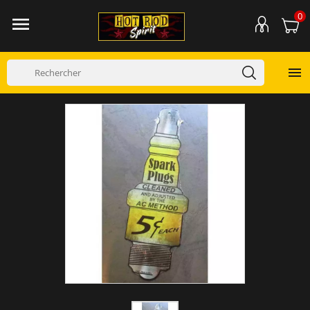
0

