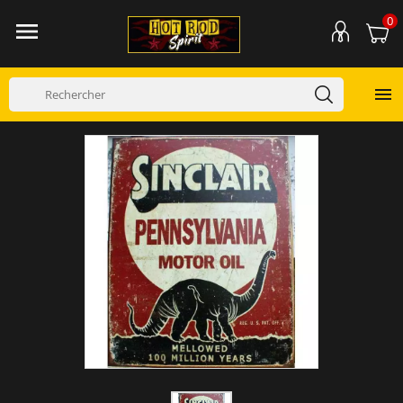
0

