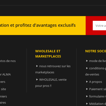
tion et profitez d'avantages exclusifs
WHOLESALE ET
NOTRE SOCI
MARKETPLACES
otos de nos
mode de liv

nous retrouvez sur les

conditions-

marketplaces
sur ALMA
de-ventes
WHOLESALE, vente

vers
A propos

pour pros !!
 site
Paiement sé

niers
formulaire 

ires
Médiation d
