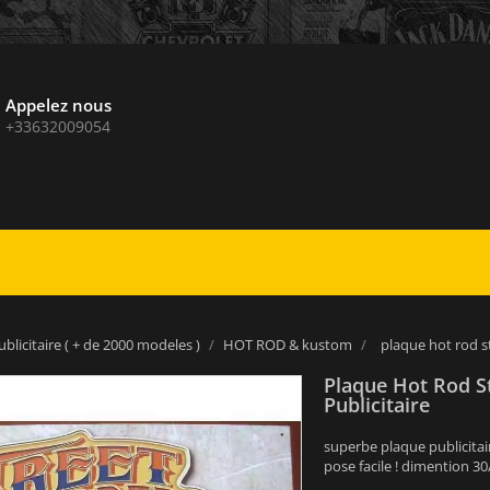
Appelez nous
+33632009054
blicitaire ( + de 2000 modeles )
HOT ROD & kustom
plaque hot rod s
Plaque Hot Rod S
Publicitaire
superbe plaque publicitair
pose facile ! dimention 3