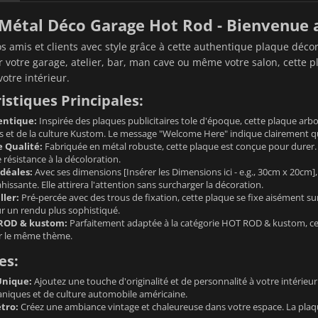
Métal Déco Garage Hot Rod - Bienvenue a
os amis et clients avec style grâce à cette authentique plaque déco
r votre garage, atelier, bar, man cave ou même votre salon, cette 
 votre intérieur.
istiques Principales:
entique:
Inspirée des plaques publicitaires tole d'époque, cette plaque arb
 et de la culture Kustom. Le message "Welcome Here" indique clairement que
 Qualité:
Fabriquée en métal robuste, cette plaque est conçue pour durer. 
 résistance à la décoloration.
déales:
Avec ses dimensions [Insérer les Dimensions ici - e.g., 30cm x 20cm]
hissante. Elle attirera l'attention sans surcharger la décoration.
ller:
Pré-percée avec des trous de fixation, cette plaque se fixe aisément 
r un rendu plus sophistiqué.
ROD & kustom:
Parfaitement adaptée à la catégorie HOT ROD & kustom, cet
r le même thème.
es:
Unique:
Ajoutez une touche d'originalité et de personnalité à votre intérieu
aniques et de culture automobile américaine.
tro:
Créez une ambiance vintage et chaleureuse dans votre espace. La plaqu