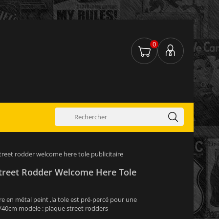
0
treet rodder welcome here tole publicitaire
treet Rodder Welcome Here Tole
e en métal peint ,la tole est pré-percé pour une
0/40cm modele : plaque street rodders