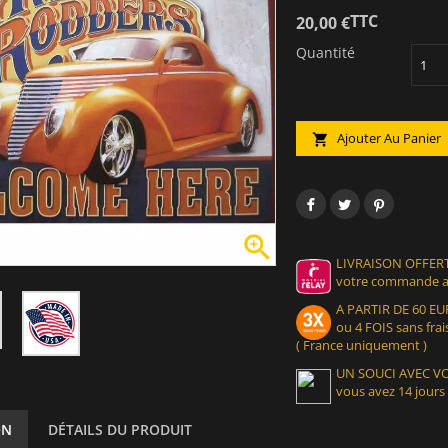
TTC
20,00 €
Quantité
Ajouter Au Panier


LIVRAISON OFFERT
votre commande at
A PARTIR DE 60 
ou 4 FOIS sans frais
( France uniquement )
UN SOUCI AVEC 
vous avez 14 jours
ON
DÉTAILS DU PRODUIT