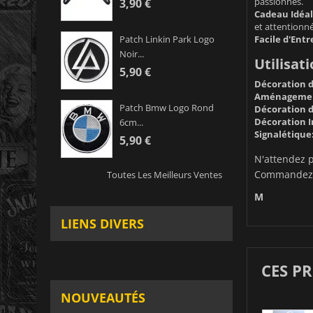
passionnés.
3,90 €
Cadeau Idéal
et attentionné 
Facile d'Entr
Patch Linkin Park Logo
Noir...
Utilisati
5,90 €
Décoration d
Aménagement
Patch Bmw Logo Rond
Décoration d
Décoration I
6cm...
Signalétique
5,90 €
N'attendez p
Commandez d
Toutes Les Meilleurs Ventes
M
LIENS DIVERS
CES P
NOUVEAUTÉS