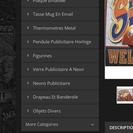
Plaque Emaillee

Tasse Mug En Email

Thermometres Metal

Pendule Publicitaire Horloge

Figurines

Verre Publicitaire A Neon

Neons Publicitaire

Drapeau Et Banderole

Objets Divers

More Categories

DESCRIPTI