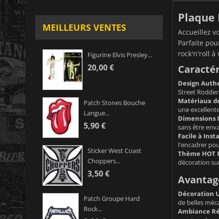
Plaque 
MEILLEURS VENTES
Accueillez v
Parfaite pou
rock'n'roll à
Figurine Elvis Presley...
20,00 €
Caractér
Design Auth
Street Rodders
Matériaux de
Patch Stones Bouche
une excellente
Langue...
Dimensions I
5,90 €
sans être enva
Facile à Insta
l'encadrer pou
Sticker West Coast
Thème HOT 
Choppers...
décoration su
3,50 €
Avantag
Décoration 
Patch Groupe Hard
de belles méc
Rock...
Ambiance Ré