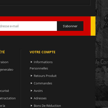
ÉTÉ
VOTRE COMPTE
raison
Informations

Personnelles
generales-
Retours Produit

Commandes

curisé
Avoirs

retractation
Adresses

e la
Bons De Réduction
