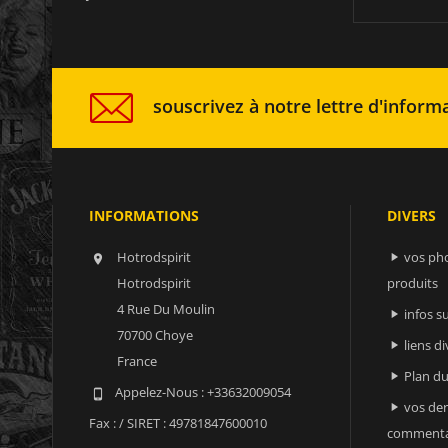
souscrivez à notre lettre d'informa
INFORMATIONS
DIVERS
Hotrodspirit
vos ph


Hotrodspirit
produits
4 Rue Du Moulin
infos 

70700 Choye
liens di

France
Plan du

Appelez-Nous :
+33632009054

vos der

Fax :
/ SIRET : 49781847600010
commenta