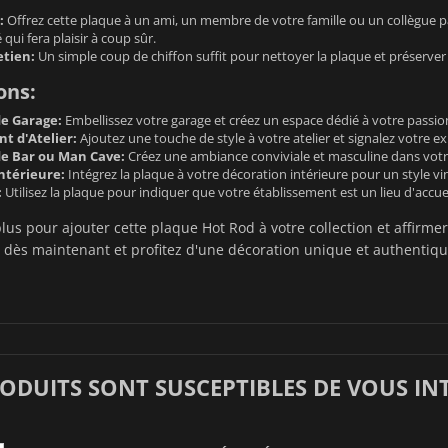
:
Offrez cette plaque à un ami, un membre de votre famille ou un collègue p
qui fera plaisir à coup sûr.
etien:
Un simple coup de chiffon suffit pour nettoyer la plaque et préserver
ons:
e Garage:
Embellissez votre garage et créez un espace dédié à votre passio
 d'Atelier:
Ajoutez une touche de style à votre atelier et signalez votre 
e Bar ou Man Cave:
Créez une ambiance conviviale et masculine dans votr
ntérieure:
Intégrez la plaque à votre décoration intérieure pour un style vi
:
Utilisez la plaque pour indiquer que votre établissement est un lieu d'accu
lus pour ajouter cette plaque Hot Rod à votre collection et affirme
ès maintenant et profitez d'une décoration unique et authentiqu
RODUITS SONT SUSCEPTIBLES DE VOUS IN