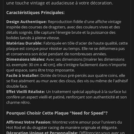
une touche vintage et audacieuse à votre décoration.
Caractéristiques Principales:
Design Authentique:
Reproduction fidèle d'une affiche vintage
inspirée des courses de dragsters, avec des couleurs vives et des
détails soignés. Elle capture l'énergie brute et la puissance des
bolides lancés à pleine vitesse.
Matériau Durable:
Fabriquée en tôle d'acier de haute qualité, cette
plaque est conçue pour résister au temps. Elle ne se déformera pas
et conservera son éclat pendant de nombreuses années.
Dimensions Idéales:
Avec ses dimensions [Insérer les dimensions
ici, exemple: 30 cm x 40 cm], elle s'intègre facilement dans n'importe
quel espace, sans être trop imposante.
Facile à Installer:
Dotée de trous pré-percés aux quatre coins, elle
se fixe aisément au mur avec des clous, des vis ou même de l'adhésif
double face.
Effet Vieilli Réaliste:
Un traitement spécial appliqué à la surface lui
confère un aspect vieilli et patiné, renforçant son authenticité et son
charme rétro.
Pourquoi Choisir Cette Plaque "Need for Speed"?
Affirmez Votre Passion:
Montrez votre amour pour l'univers du
Hot Rod et du dragster racing de manière originale et élégante.
Décoration Unique et Personnalisée:
Différenciez-vous avec un