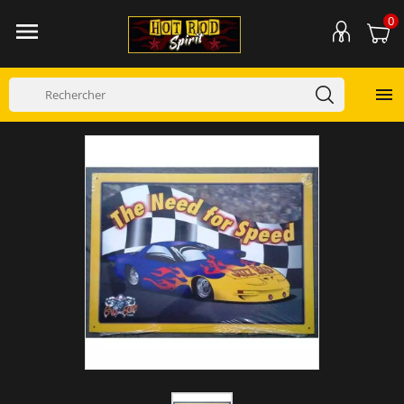
0

