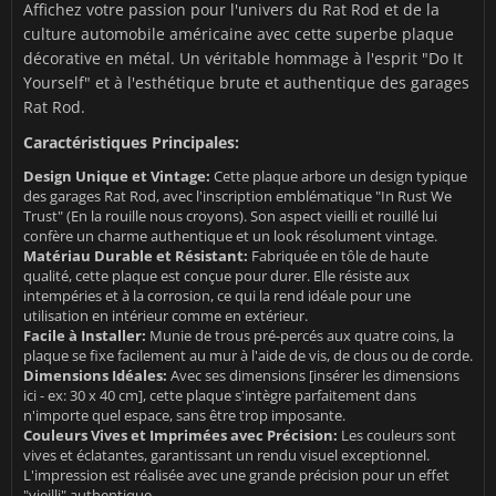
Affichez votre passion pour l'univers du Rat Rod et de la
culture automobile américaine avec cette superbe plaque
décorative en métal. Un véritable hommage à l'esprit "Do It
Yourself" et à l'esthétique brute et authentique des garages
Rat Rod.
Caractéristiques Principales:
Design Unique et Vintage:
Cette plaque arbore un design typique
des garages Rat Rod, avec l'inscription emblématique "In Rust We
Trust" (En la rouille nous croyons). Son aspect vieilli et rouillé lui
confère un charme authentique et un look résolument vintage.
Matériau Durable et Résistant:
Fabriquée en tôle de haute
qualité, cette plaque est conçue pour durer. Elle résiste aux
intempéries et à la corrosion, ce qui la rend idéale pour une
utilisation en intérieur comme en extérieur.
Facile à Installer:
Munie de trous pré-percés aux quatre coins, la
plaque se fixe facilement au mur à l'aide de vis, de clous ou de corde.
Dimensions Idéales:
Avec ses dimensions [insérer les dimensions
ici - ex: 30 x 40 cm], cette plaque s'intègre parfaitement dans
n'importe quel espace, sans être trop imposante.
Couleurs Vives et Imprimées avec Précision:
Les couleurs sont
vives et éclatantes, garantissant un rendu visuel exceptionnel.
L'impression est réalisée avec une grande précision pour un effet
"vieilli" authentique.