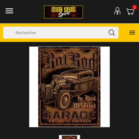
0

