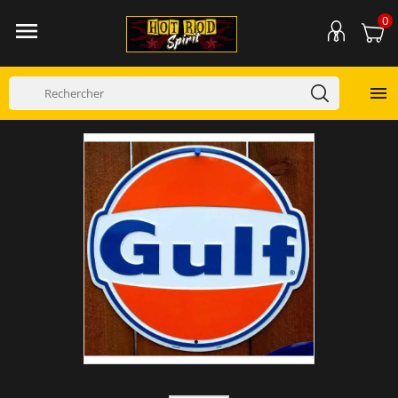
0

