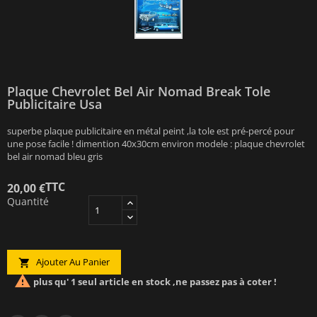
Plaque Chevrolet Bel Air Nomad Break Tole
Publicitaire Usa
superbe plaque publicitaire en métal peint ,la tole est pré-percé pour
une pose facile ! dimention 40x30cm environ modele : plaque chevrolet
bel air nomad bleu gris
TTC
20,00 €
Quantité
Ajouter Au Panier


plus qu' 1 seul article en stock ,ne passez pas à coter !