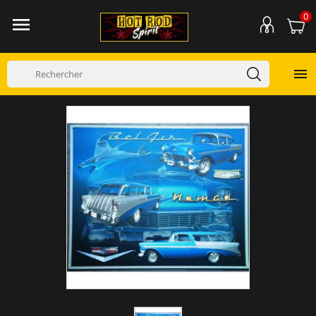
0

