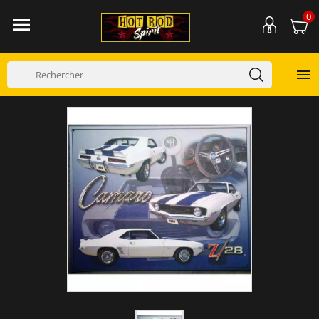
0

