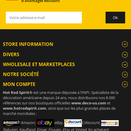
d'avantages exclusifs
STORE INFORMATION
DIVERS
WHOLESALE ET MARKETPLACES
NOTRE SOCIÉTÉ
MON COMPTE
Hot Rod Spirit®
est une marque déposée à l’INPI. Spécialiste de la
décoration américaine depuis 24 ans, nous distribuons nos 8 000
références sur nos boutiques officielles
www.deco-us.com
et
www.hotrodspirit.com
, ainsi que sur les plus grandes places de
marché mondiales :
Amazon,
eBay,
Cdiscount,
Rakuten, Kaufland, Emag, Fruugo, Etsy et Vinted
. En achetant