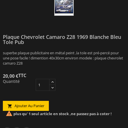
Plaque Chevrolet Camaro Z28 1969 Blanche Bleu
Tole Pub
superbe plaque publicitaire en métal peint ,la tole est pré-percé pour
une pose facile ! dimention 40x30cm environ modele : plaque chevrolet
camaro Z28
TTC
20,00 €
Quantité
Ajouter Au Panier


plus qu' 1 seul article en stock ,ne passez pas à coter !