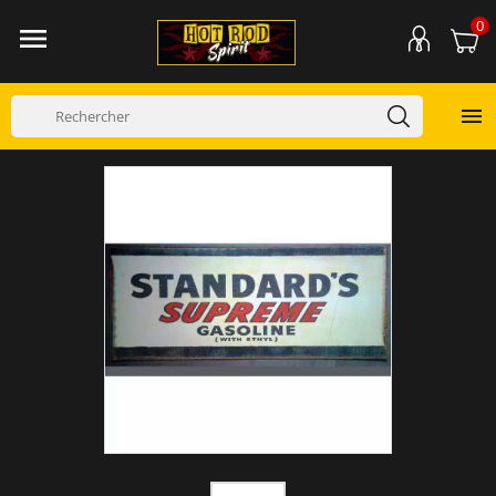
0

