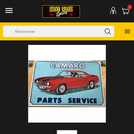
0

