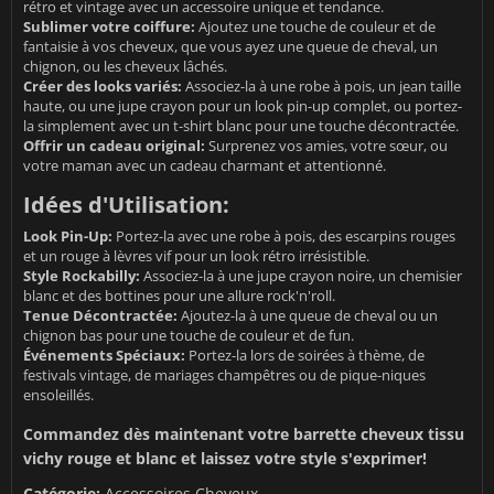
rétro et vintage avec un accessoire unique et tendance.
Sublimer votre coiffure:
Ajoutez une touche de couleur et de
fantaisie à vos cheveux, que vous ayez une queue de cheval, un
chignon, ou les cheveux lâchés.
Créer des looks variés:
Associez-la à une robe à pois, un jean taille
haute, ou une jupe crayon pour un look pin-up complet, ou portez-
la simplement avec un t-shirt blanc pour une touche décontractée.
Offrir un cadeau original:
Surprenez vos amies, votre sœur, ou
votre maman avec un cadeau charmant et attentionné.
Idées d'Utilisation:
Look Pin-Up:
Portez-la avec une robe à pois, des escarpins rouges
et un rouge à lèvres vif pour un look rétro irrésistible.
Style Rockabilly:
Associez-la à une jupe crayon noire, un chemisier
blanc et des bottines pour une allure rock'n'roll.
Tenue Décontractée:
Ajoutez-la à une queue de cheval ou un
chignon bas pour une touche de couleur et de fun.
Événements Spéciaux:
Portez-la lors de soirées à thème, de
festivals vintage, de mariages champêtres ou de pique-niques
ensoleillés.
Commandez dès maintenant votre barrette cheveux tissu
vichy rouge et blanc et laissez votre style s'exprimer!
Catégorie:
Accessoires Cheveux