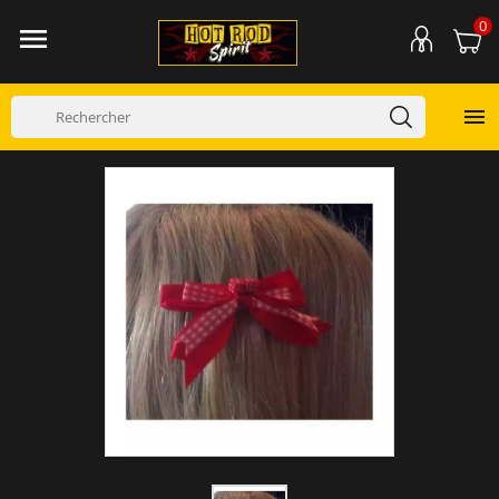
0

