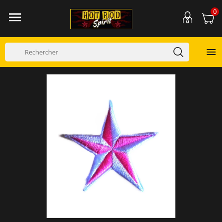
0

