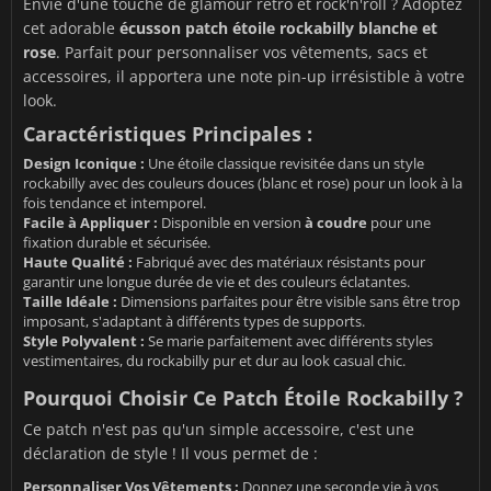
Envie d'une touche de glamour rétro et rock'n'roll ? Adoptez
cet adorable
écusson patch étoile rockabilly blanche et
rose
. Parfait pour personnaliser vos vêtements, sacs et
accessoires, il apportera une note pin-up irrésistible à votre
look.
Caractéristiques Principales :
Design Iconique :
Une étoile classique revisitée dans un style
rockabilly avec des couleurs douces (blanc et rose) pour un look à la
fois tendance et intemporel.
Facile à Appliquer :
Disponible en version
à coudre
pour une
fixation durable et sécurisée.
Haute Qualité :
Fabriqué avec des matériaux résistants pour
garantir une longue durée de vie et des couleurs éclatantes.
Taille Idéale :
Dimensions parfaites pour être visible sans être trop
imposant, s'adaptant à différents types de supports.
Style Polyvalent :
Se marie parfaitement avec différents styles
vestimentaires, du rockabilly pur et dur au look casual chic.
Pourquoi Choisir Ce Patch Étoile Rockabilly ?
Ce patch n'est pas qu'un simple accessoire, c'est une
déclaration de style ! Il vous permet de :
Personnaliser Vos Vêtements :
Donnez une seconde vie à vos