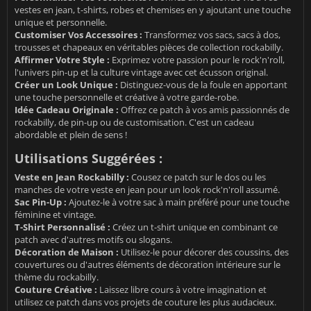
vestes en jean, t-shirts, robes et chemises en y ajoutant une touche
unique et personnelle.
Customiser Vos Accessoires :
Transformez vos sacs, sacs à dos,
trousses et chapeaux en véritables pièces de collection rockabilly.
Affirmer Votre Style :
Exprimez votre passion pour le rock'n'roll,
l'univers pin-up et la culture vintage avec cet écusson original.
Créer un Look Unique :
Distinguez-vous de la foule en apportant
une touche personnelle et créative à votre garde-robe.
Idée Cadeau Originale :
Offrez ce patch à vos amis passionnés de
rockabilly, de pin-up ou de customisation. C'est un cadeau
abordable et plein de sens !
Utilisations Suggérées :
Veste en Jean Rockabilly :
Cousez ce patch sur le dos ou les
manches de votre veste en jean pour un look rock'n'roll assumé.
Sac Pin-Up :
Ajoutez-le à votre sac à main préféré pour une touche
féminine et vintage.
T-Shirt Personnalisé :
Créez un t-shirt unique en combinant ce
patch avec d'autres motifs ou slogans.
Décoration de Maison :
Utilisez-le pour décorer des coussins, des
couvertures ou d'autres éléments de décoration intérieure sur le
thème du rockabilly.
Couture Créative :
Laissez libre cours à votre imagination et
utilisez ce patch dans vos projets de couture les plus audacieux.