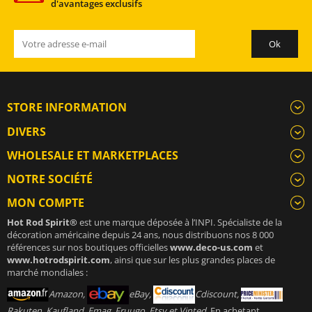
d'avantages exclusifs
STORE INFORMATION
DIVERS
WHOLESALE ET MARKETPLACES
NOTRE SOCIÉTÉ
MON COMPTE
Hot Rod Spirit®
est une marque déposée à l’INPI. Spécialiste de la
décoration américaine depuis 24 ans, nous distribuons nos 8 000
références sur nos boutiques officielles
www.deco-us.com
et
www.hotrodspirit.com
, ainsi que sur les plus grandes places de
marché mondiales :
Amazon,
eBay,
Cdiscount,
Rakuten, Kaufland, Emag, Fruugo, Etsy et Vinted
. En achetant