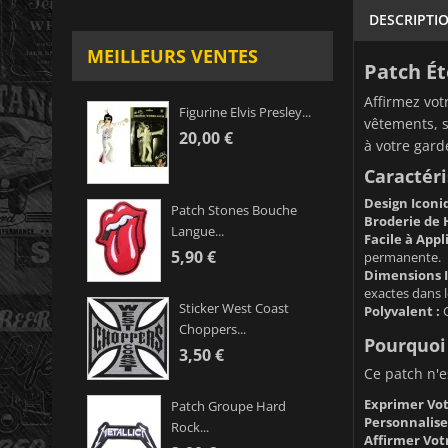
DESCRIPTI
MEILLEURS VENTES
Patch Ét
Affirmez vot
Figurine Elvis Presley...
vêtements, s
20,00 €
à votre gard
Caractéri
Design Iconi
Patch Stones Bouche
Broderie de 
Langue...
Facile à Appl
5,90 €
permanente.
Dimensions I
exactes dans l
Sticker West Coast
Polyvalent :
C
Choppers...
Pourquoi 
3,50 €
Ce patch n'e
Exprimer Vot
Patch Groupe Hard
Personnalise
Rock...
Affirmer Votr