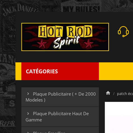
CATÉGORIES
patch éc
Plaque Publicitaire ( + De 2000

Modeles )
Plaque Publicitaire Haut De

Gamme