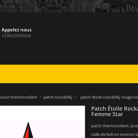
Appelez nous
+33632009054
usson thermocollant
patch rockabilly
patch étoile rockabilly rouge n
Patch Étoile Rock
Femme Star
patch thermocollant, pose
taille de 8x8 cm environ 