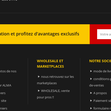
tion et profitez d'avantages exclusifs
WHOLESALE ET
NOTRE SOCI
MARKETPLACES
otos de nos
mode de liv

nous retrouvez sur les

conditions-

marketplaces
sur ALMA
de-ventes
WHOLESALE, vente

vers
A propos

pour pros !!
 site
Paiement sé

niers
formulaire 
