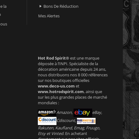
e la
Bons De Réduction

n
Mes Alertes
nous
Hot Rod Spirit®
est une marque
déposée à l’INPI. Spécialiste de la
décoration américaine depuis 24 ans,
nous distribuons nos 8 000 références
sur nos boutiques officielles
www.deco-us.com
et
www.hotrodspirit.com
, ainsi que
sur les plus grandes places de marché
mondiales :
Amazon,
eBay,
Cdiscount,
Rakuten, Kaufland, Emag, Fruugo,
Etsy et Vinted
. En achetant
directement sur nos sites officiels,