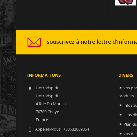
souscrivez à notre lettre d'informa
INFORMATIONS
DIVERS
Hotrodspirit
vos ph


Hotrodspirit
produits
4 Rue Du Moulin
infos 

70700 Choye
liens di

France
Plan du

Appelez-Nous :
+33632009054

vos der
