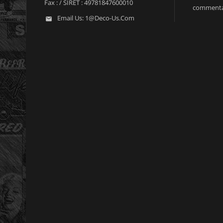
Fax :
/ SIRET : 49781847600010
commenta
Email Us:
1@deco-Us.com
