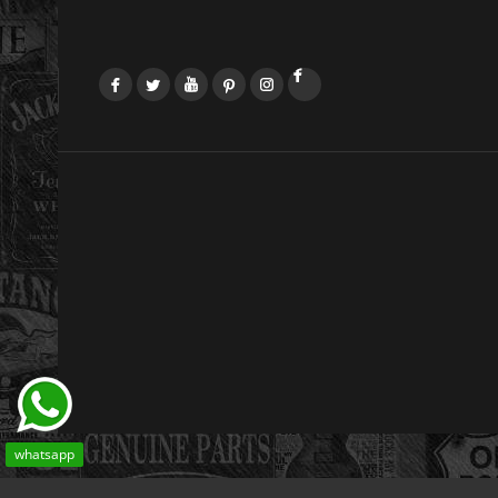
Facebook
Twitter
YouTube
Pinterest
Instagram
LinkedIn
whatsapp