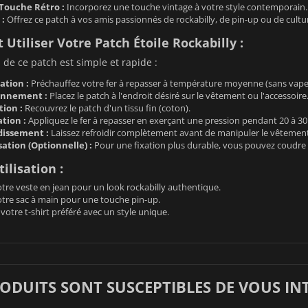
Touche Rétro :
Incorporez une touche vintage à votre style contemporain.
 :
Offrez ce patch à vos amis passionnés de rockabilly, de pin-up ou de cultu
tiliser Votre Patch Étoile Rockabilly :
n de ce patch est simple et rapide :
ation :
Préchauffez votre fer à repasser à température moyenne (sans vape
onnement :
Placez le patch à l'endroit désiré sur le vêtement ou l'accessoire
tion :
Recouvrez le patch d'un tissu fin (coton).
tion :
Appliquez le fer à repasser en exerçant une pression pendant 20 à 3
dissement :
Laissez refroidir complètement avant de manipuler le vêtement
sation (Optionnelle) :
Pour une fixation plus durable, vous pouvez coudre l
ilisation :
tre veste en jean pour un look rockabilly authentique.
otre sac à main pour une touche pin-up.
votre t-shirt préféré avec un style unique.
RODUITS SONT SUSCEPTIBLES DE VOUS IN