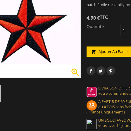
patch étoile rockabilly ro
TTC
4,90 €
Quantité
Ajouter Au Panier


LIVRAISON OFFERT
votre commande at
A PARTIR DE 60 
ou 4 FOIS sans frais
( France uniquement )
UN SOUCI AVEC 
vous avez 14 jours