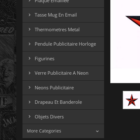
Plaque Emaillee

Tasse Mug En Email

Thermometres Metal

Pendule Publicitaire Horloge

Figurines

Verre Publicitaire A Neon

Neons Publicitaire

Drapeau Et Banderole

Objets Divers

More Categories
