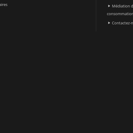
ires
Médiation d

consommatio
Contactez-
