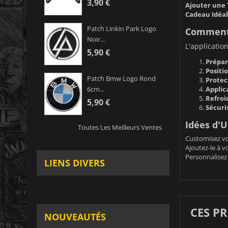
3,90 €
Ajouter une 
Cadeau Idéal
Patch Linkin Park Logo
Comment U
Noir...
L'applicatio
5,90 €
Prépar
Positi
Patch Bmw Logo Rond
Protec
Applica
6cm...
Refroi
5,90 €
Sécuri
Idées d'Ut
Toutes Les Meilleurs Ventes
Customisez vo
Ajoutez-le à v
Personnalisez 
LIENS DIVERS
CES P
NOUVEAUTÉS