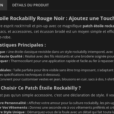
ON
DÉTAILS DU PRODUIT
oile Rockabilly Rouge Noir : Ajoutez une Touch
re esprit rock'n'roll et pin-up avec ce magnifique
patch étoile rocka
acs, et accessoires, cet écusson brodé est un moyen simple et effic
e-robe.
stiques Principales :
que :
Une étoile classique revisitée dans un style rockabilly intemporel, avec
Haute Qualité :
Réalisé avec des fils résistants et une broderie soignée pou
iquer :
Thermocollant pour une application rapide et facile au fer à repasse
déales :
Taille parfaite pour être visible sans être trop imposant, s'adaptant
es spécifications techniques ci-dessous).
onvient pour customiser vestes en jean, blousons en cuir, sacs à dos, t-shirt
Choisir Ce Patch Étoile Rockabilly ?
st pas qu'un simple accessoire, c'est une déclaration de style. Il v
re Personnalité :
Affichez votre amour pour la culture rockabilly, les pin-up
r Vos Vêtements :
Donnez une seconde vie à vos vêtements préférés et crée
e Style Unique :
Démarquez-vous de la foule avec un détail qui fait toute la