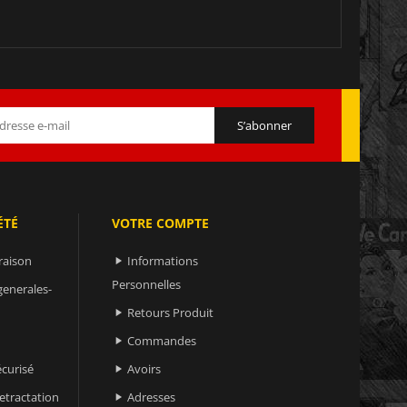
ÉTÉ
VOTRE COMPTE
raison
Informations

Personnelles
generales-
Retours Produit

Commandes

curisé
Avoirs

retractation
Adresses
