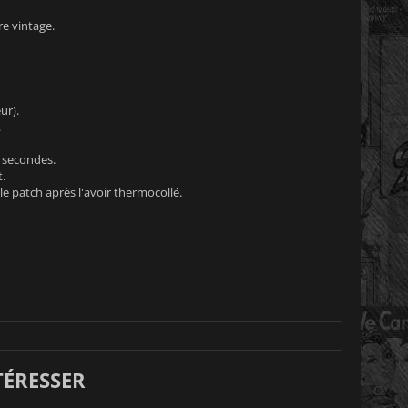
re vintage.
ur).
.
0 secondes.
.
e patch après l'avoir thermocollé.
TÉRESSER