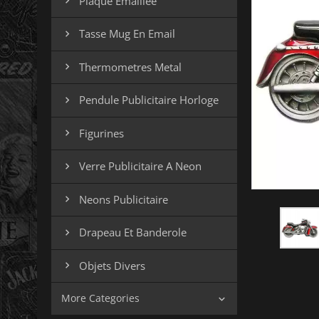
Plaque Emaillee

Tasse Mug En Email

Thermometres Metal

Pendule Publicitaire Horloge

Figurines

Verre Publicitaire A Neon

Neons Publicitaire

Drapeau Et Banderole

Objets Divers

More Categories
