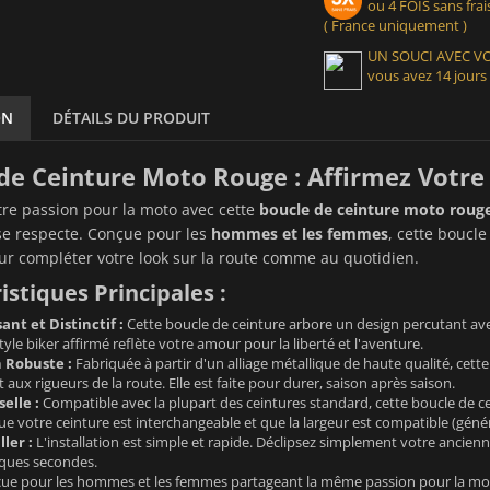
ou 4 FOIS sans frais
( France uniquement )
UN SOUCI AVEC 
vous avez 14 jours
ON
DÉTAILS DU PRODUIT
de Ceinture Moto Rouge : Affirmez Votre
re passion pour la moto avec cette
boucle de ceinture moto roug
se respecte. Conçue pour les
hommes et les femmes
, cette boucle
r compléter votre look sur la route comme au quotidien.
istiques Principales :
nt et Distinctif :
Cette boucle de ceinture arbore un design percutant avec
tyle biker affirmé reflète votre amour pour la liberté et l'aventure.
 Robuste :
Fabriquée à partir d'un alliage métallique de haute qualité, cette
 aux rigueurs de la route. Elle est faite pour durer, saison après saison.
elle :
Compatible avec la plupart des ceintures standard, cette boucle de cei
 votre ceinture est interchangeable et que la largeur est compatible (géné
ller :
L'installation est simple et rapide. Déclipsez simplement votre ancien
ques secondes.
e pour les hommes et les femmes partageant la même passion pour la mo