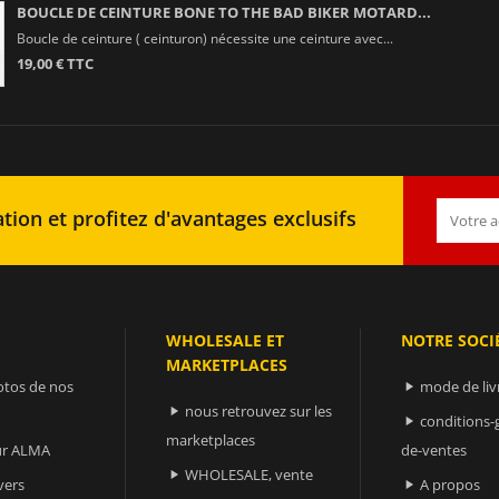
BOUCLE DE CEINTURE BONE TO THE BAD BIKER MOTARD...
Boucle de ceinture ( ceinturon) nécessite une ceinture avec...
19,00 € TTC
tion et profitez d'avantages exclusifs
WHOLESALE ET
NOTRE SOCI
MARKETPLACES
otos de nos
mode de liv

nous retrouvez sur les

conditions-

marketplaces
sur ALMA
de-ventes
WHOLESALE, vente

vers
A propos
