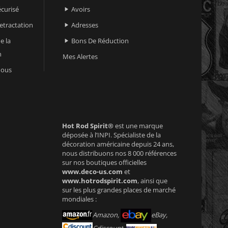
curisé
Avoirs

retractation
Adresses

e la
Bons De Réduction

n
Mes Alertes
nous
Hot Rod Spirit®
est une marque
déposée à l’INPI. Spécialiste de la
décoration américaine depuis 24 ans,
nous distribuons nos 8 000 références
sur nos boutiques officielles
www.deco-us.com
et
www.hotrodspirit.com
, ainsi que
sur les plus grandes places de marché
mondiales :
Amazon,
eBay,