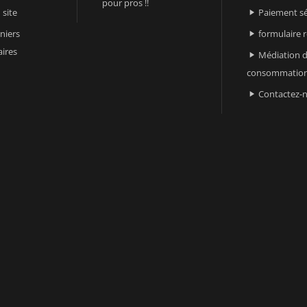
pour pros !!
 site
Paiement sé

niers
formulaire 

ires
Médiation d

consommatio
Contactez-
