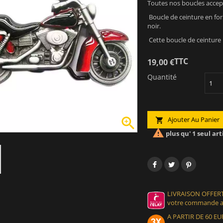
Toutes nos boucles accept
Boucle de ceinture en fo
noir.
Cette boucle de ceinture 
TTC
19,00 €
Quantité

Ajouter Au Panier


plus qu' 1 seul art
LIVRAISON OFFERT
votre commande at
A PARTIR DE 60 