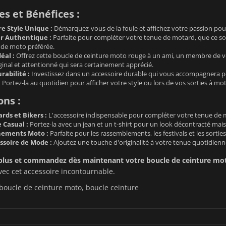
s et Bénéfices :
e Style Unique :
Démarquez-vous de la foule et affichez votre passion pour 
r Authentique :
Parfaite pour compléter votre tenue de motard, que ce soit 
de moto préférée.
éal :
Offrez cette boucle de ceinture moto rouge à un ami, un membre de vot
inal et attentionné qui sera certainement apprécié.
rabilité :
Investissez dans un accessoire durable qui vous accompagnera
:
Portez-la au quotidien pour afficher votre style ou lors de vos sorties à mo
ons :
rds et Bikers :
L'accessoire indispensable pour compléter votre tenue de mo
 Casual :
Portez-la avec un jean et un t-shirt pour un look décontracté mais
nements Moto :
Parfaite pour les rassemblements, les festivals et les sortie
soire de Mode :
Ajoutez une touche d'originalité à votre tenue quotidienn
plus et commandez dès maintenant votre boucle de ceinture mot
avec cet accessoire incontournable.
boucle de ceinture moto, boucle ceinture