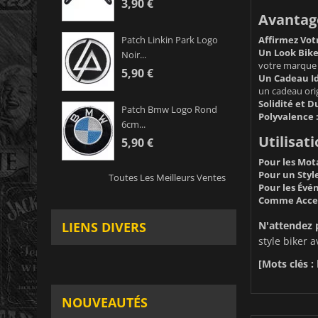
3,90 €
Avantage
Affirmez Votr
Patch Linkin Park Logo
Un Look Bike
Noir...
votre marque 
5,90 €
Un Cadeau Id
un cadeau orig
Solidité et Du
Patch Bmw Logo Rond
Polyvalence 
6cm...
Utilisati
5,90 €
Pour les Mota
Pour un Style
Toutes Les Meilleurs Ventes
Pour les Évé
Comme Acces
N'attendez 
LIENS DIVERS
style biker 
[Mots clés :
NOUVEAUTÉS