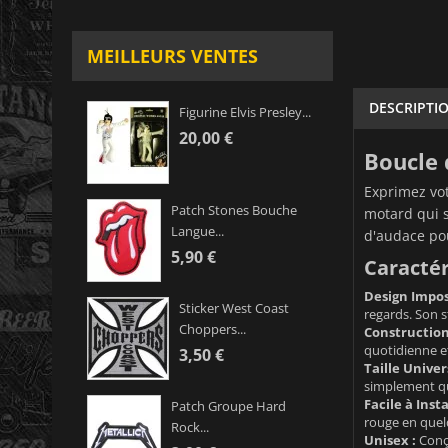
MEILLEURS VENTES
DESCRIPTI
Figurine Elvis Presley...
20,00 €
Boucle 
Exprimez vot
Patch Stones Bouche
motard qui 
Langue...
d'audace pou
5,90 €
Caractér
Design Imposa
Sticker West Coast
regards. Son s
Choppers...
Construction
quotidienne et
3,50 €
Taille Univers
simplement que
Facile à Insta
Patch Groupe Hard
rouge en quel
Rock...
Unisex :
Conçu