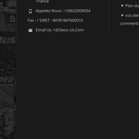
France
Plan du

Appelez-Nous :
+33632009054

vos der

Fax :
/ SIRET : 49781847600010
commenta
Email Us:
1@deco-Us.com
