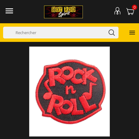
0

