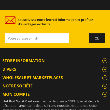
souscrivez à notre lettre d'information et profitez
d'avantages exclusifs
STORE INFORMATION
DIVERS
WHOLESALE ET MARKETPLACES
NOTRE SOCIÉTÉ
MON COMPTE
Hot Rod Spirit®
est une marque déposée à l’INPI. Spécialiste de la
décoration américaine depuis 24 ans, nous distribuons nos 8 000
références sur nos boutiques officielles
www.deco-us.com
et