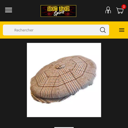
0

