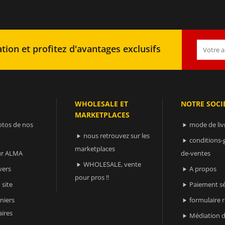
tion et profitez d'avantages exclusifs
WHOLESALE ET
NOTRE SOCI
MARKETPLACES
otos de nos
mode de liv

nous retrouvez sur les

conditions-

marketplaces
sur ALMA
de-ventes
WHOLESALE, vente

vers
A propos

pour pros !!
 site
Paiement sé

niers
formulaire 

ires
Médiation d
