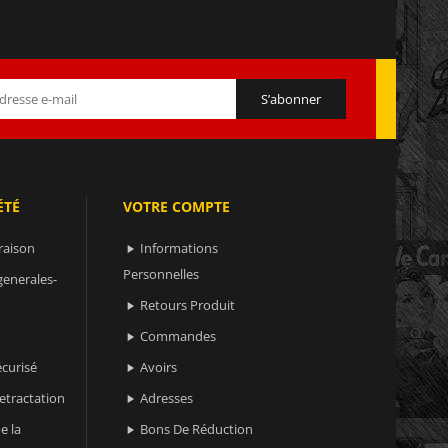
ÉTÉ
VOTRE COMPTE
raison
Informations

Personnelles
generales-
Retours Produit

Commandes

curisé
Avoirs

retractation
Adresses

e la
Bons De Réduction
