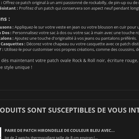
 :
Offrez ce patch original à un ami passionné de rockabilly, de pin-up ou de
sistant :
Profitez d'un patch qui conservera son aspect neuf pendant lon
ns :
usons :
Appliquez-le sur votre veste en jean ou votre blouson en cuir pour 
à Dos :
Personnalisez votre sac à dos ou votre sac à main avec une touche ro
alons :
Ajoutez une touche d'originalité à vos jeans ou pantalons préférés.
Casquettes :
Décorez votre chapeau ou votre casquette avec ce patch distin
 :
Utilisez-le pour customiser vos propres créations, comme des coussins, d
s maintenant votre patch ovale Rock & Roll noir, écriture rouge, 
e style unique !
RODUITS SONT SUSCEPTIBLES DE VOUS IN
PAIRE DE PATCH HIRONDELLE DE COULEUR BLEU AVEC...
lot de 2 patchs thermocollant taille de 8 cm environ (...