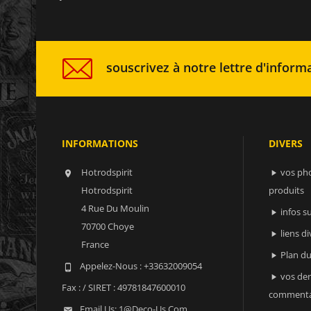
souscrivez à notre lettre d'informa
INFORMATIONS
DIVERS
Hotrodspirit
vos ph


Hotrodspirit
produits
4 Rue Du Moulin
infos 

70700 Choye
liens di

France
Plan du

Appelez-Nous :
+33632009054

vos der

Fax :
/ SIRET : 49781847600010
commenta
Email Us:
1@deco-Us.com
