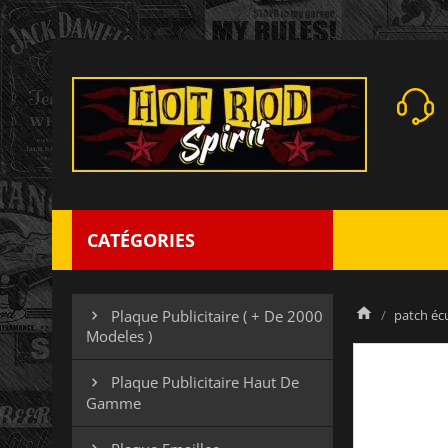
CATÉGORIES
patch éc
Plaque Publicitaire ( + De 2000

Modeles )
Plaque Publicitaire Haut De

Gamme