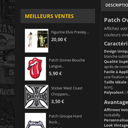
DESCRIPTI
MEILLEURS VENTES
Patch Ov
Affichez vot
Figurine Elvis Presley...
couleurs viv
20,00 €
Caractéri
Design Uniqu
blanche subtil
Patch Stones Bouche
Qualité Supé
Langue...
après de nomb
Facile à Appl
5,90 €
une fixation e
Taille Idéale 
6cm].
Sticker West Coast
Polyvalent :
P
Choppers...
3,50 €
Avantages
Affirmez Votr
rockabilly.
Patch Groupe Hard
Personnalisat
Rock...
Look Vintage