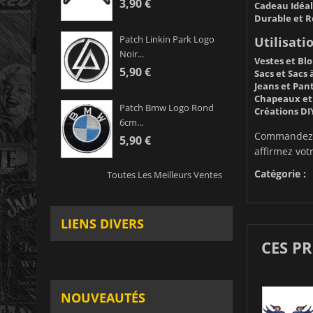
3,90 €
Cadeau Idéal
Durable et Ré
Patch Linkin Park Logo
Utilisatio
Noir...
Vestes et Blo
5,90 €
Sacs et Sacs 
Jeans et Pant
Chapeaux et 
Patch Bmw Logo Rond
Créations DIY
6cm...
Commandez dè
5,90 €
affirmez votr
Catégorie :
Toutes Les Meilleurs Ventes
LIENS DIVERS
CES P
NOUVEAUTÉS