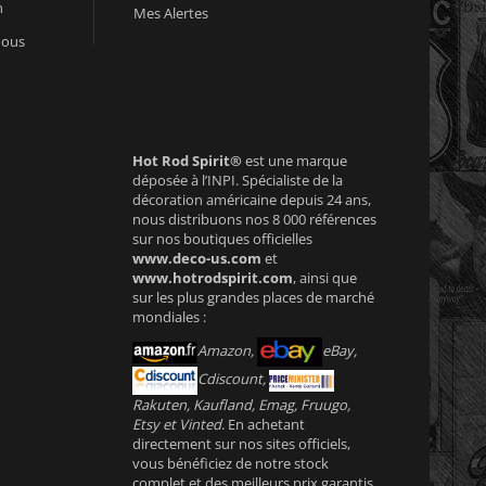
n
Mes Alertes
nous
Hot Rod Spirit®
est une marque
déposée à l’INPI. Spécialiste de la
décoration américaine depuis 24 ans,
nous distribuons nos 8 000 références
sur nos boutiques officielles
www.deco-us.com
et
www.hotrodspirit.com
, ainsi que
sur les plus grandes places de marché
mondiales :
Amazon,
eBay,
Cdiscount,
Rakuten, Kaufland, Emag, Fruugo,
Etsy et Vinted
. En achetant
directement sur nos sites officiels,
vous bénéficiez de notre stock
complet et des meilleurs prix garantis.