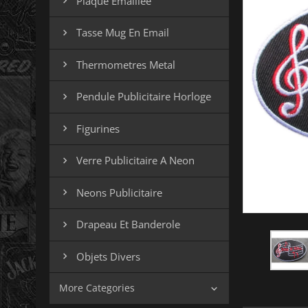
Plaque Emaillee

Tasse Mug En Email

Thermometres Metal

Pendule Publicitaire Horloge

Figurines

Verre Publicitaire A Neon

Neons Publicitaire

Drapeau Et Banderole

Objets Divers

More Categories
