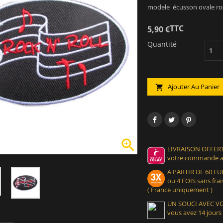
modele écusson ovale rock
TTC
5,90 €
Quantité
Ajouter Au Panier


LIVRAISON OFFERT
votre commande at
A PARTIR DE 60 
ou 4 FOIS sans frais
( France uniquement )
UN SOUCI AVEC 
vous avez 14 jours