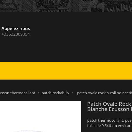
Appelez nous
+33632009054
usson thermocollant
patch rockabilly
patch ovale rock & roll noir ecr
Patch Ovale Rock 
Blanche Ecusson 
patch thermocollant, pose
taille de 9,5x6 cm enviro