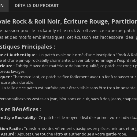
ON
DÉTAILS DU PRODUIT
ale Rock & Roll Noir, Écriture Rouge, Partitio
re passion pour le rockabilly et le rock & roll avec ce superbe patc
es et des motifs emblématiques, cet écusson est l'accessoire idéal 
stiques Principales :
e et Authentique :
Un patch ovale noir orné d'une inscription "Rock & Rol
e et d'une pin-up rockabilly charmante. Un véritable hommage à l'esprit rebe
rieure :
Fabriqué avec des matériaux de haute qualité, ce patch est conçu p
reux lavages.
iquer :
Thermocollant, ce patch se fixe facilement avec un fer à repasser su
ncore plus durable.
:
La taille de ce patch est parfaite pour être visible sans être trop imposante.
ersonnalisez vos vestes en jean, blousons en cuir, sacs à dos, jeans, chapeaux
 et Bénéfices :
e Style Rockabilly :
Ce patch est le moyen idéal d'exprimer votre individual
ion Facile :
Transformez des vêtements basiques en pièces uniques et orig
 Assuré :
Ajoutez une touche rétro et authentique à votre garde-robe.